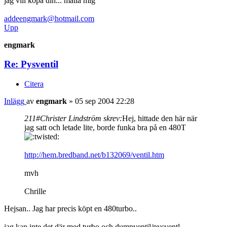
jag vill köpa din... maila mig
addeengmark@hotmail.com
Upp
engmark
Re: Pysventil
Citera
Inlägg
av
engmark
»
05 sep 2004 22:28
211#Christer Lindström skrev:
Hej, hittade den här när
jag satt och letade lite, borde funka bra på en 480T
http://hem.bredband.net/b132069/ventil.htm
mvh
Chrille
Hejsan.. Jag har precis köpt en 480turbo..
jag kan inte det där med turbo och dumpventil/pysventl...