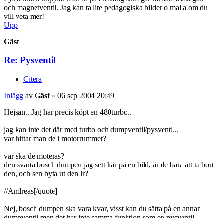
och magnetventil. Jag kan ta lite pedagogiska bilder o maila om du
vill veta mer!
Upp
Gäst
Re: Pysventil
Citera
Inlägg
av
Gäst
»
06 sep 2004 20:49
Hejsan.. Jag har precis köpt en 480turbo..
jag kan inte det där med turbo och dumpventil/pysventl...
var hittar man de i motorrummet?
var ska de moteras?
den svarta bosch dumpen jag sett här på en bild, är de bara att ta bort
den, och sen byta ut den lr?
//Andreas[/quote]
Nej, bosch dumpen ska vara kvar, visst kan du sätta på en annan
dumpventil men det har inte samma funktion som en pysventil.