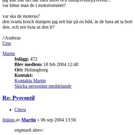
var hittar man de i motorrummet?
var ska de moteras?
den svarta bosch dumpen jag sett här på en bild, är de bara att ta bort
den, och sen byta ut den lr?
//Andreas
Upp
Martin
Inlägg:
472
Blev medlem:
18 feb 2004 12:40
Ort:
Helsingborg
Kontakt:
Kontakta Martin
Skicka personligt meddelande
Re: Pysventil
Citera
Inlägg
av
Martin
»
06 sep 2004 13:56
engmark skrev: