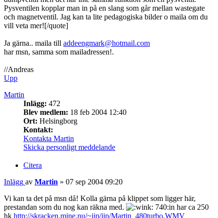
Pysventilen kopplar man in på en slang som går mellan wastegate
och magnetventil. Jag kan ta lite pedagogiska bilder o maila om du
vill veta mer![/quote]
Ja gärna.. maila till
addeengmark@hotmail.com
har msn, samma som mailadressen!.
//Andreas
Upp
Martin
Inlägg:
472
Blev medlem:
18 feb 2004 12:40
Ort:
Helsingborg
Kontakt:
Kontakta Martin
Skicka personligt meddelande
Citera
Inlägg
av
Martin
»
07 sep 2004 09:20
Vi kan ta det på msn då! Kolla gärna på klippet som ligger här,
prestandan som du nog kan räkna med.
740:in har ca 250
hk
http://skracken.mine.nu/~jip/jip/Martin_480turbo.WMV