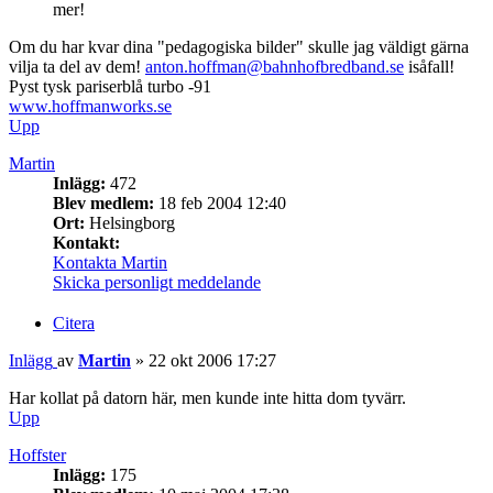
mer!
Om du har kvar dina "pedagogiska bilder" skulle jag väldigt gärna
vilja ta del av dem!
anton.hoffman@bahnhofbredband.se
isåfall!
Pyst tysk pariserblå turbo -91
www.hoffmanworks.se
Upp
Martin
Inlägg:
472
Blev medlem:
18 feb 2004 12:40
Ort:
Helsingborg
Kontakt:
Kontakta Martin
Skicka personligt meddelande
Citera
Inlägg
av
Martin
»
22 okt 2006 17:27
Har kollat på datorn här, men kunde inte hitta dom tyvärr.
Upp
Hoffster
Inlägg:
175