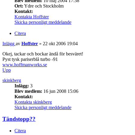
Blev medlem:
10 maj 2004 17:38
Ort:
Ydre och Stockholm
Kontakt:
Kontakta Hoffster
Skicka personligt meddelande
Citera
Inlägg
av
Hoffster
»
22 okt 2006 19:04
Okej, tackar och bockar ändå för besväret!
Pyst tysk pariserblå turbo -91
www.hoffmanworks.se
Upp
skinkberg
Inlägg:
3
Blev medlem:
16 jun 2008 15:06
Kontakt:
Kontakta skinkberg
Skicka personligt meddelande
Tändstopp??
Citera