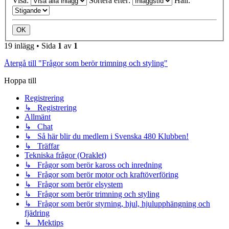
Visa:
Sortera efter:
Håll:
19 inlägg • Sida
1
av
1
Återgå till "Frågor som berör trimning och styling"
Hoppa till
Registrering
↳ Registrering
Allmänt
↳ Chat
↳ Så här blir du medlem i Svenska 480 Klubben!
↳ Träffar
Tekniska frågor (Oraklet)
↳ Frågor som berör kaross och inredning
↳ Frågor som berör motor och kraftöverföring
↳ Frågor som berör elsystem
↳ Frågor som berör trimning och styling
↳ Frågor som berör styrning, hjul, hjulupphängning och
fjädring
↳ Mektips