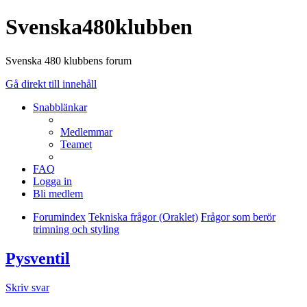
Svenska480klubben
Svenska 480 klubbens forum
Gå direkt till innehåll
Snabblänkar
Medlemmar
Teamet
FAQ
Logga in
Bli medlem
Forumindex
Tekniska frågor (Oraklet)
Frågor som berör
trimning och styling
Pysventil
Skriv svar