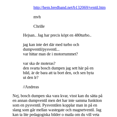
http://hem.bredband.net/b132069/ventil.htm
mvh
Chrille
Hejsan.. Jag har precis köpt en 480turbo..
jag kan inte det där med turbo och
dumpventil/pysventl...
var hittar man de i motorrummet?
var ska de moteras?
den svarta bosch dumpen jag sett här på en
bild, är de bara att ta bort den, och sen byta
ut den lr?
//Andreas
Nej, bosch dumpen ska vara kvar, visst kan du sätta på
en annan dumpventil men det har inte samma funktion
som en pysventil. Pysventilen kopplar man in på en
slang som går mellan wastegate och magnetventil. Jag
kan ta lite pedagogiska bilder o maila om du vill veta