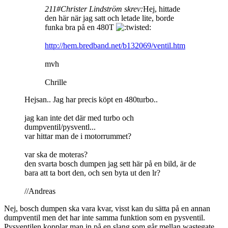
211#Christer Lindström skrev:
Hej, hittade
den här när jag satt och letade lite, borde
funka bra på en 480T
http://hem.bredband.net/b132069/ventil.htm
mvh
Chrille
Hejsan.. Jag har precis köpt en 480turbo..
jag kan inte det där med turbo och
dumpventil/pysventl...
var hittar man de i motorrummet?
var ska de moteras?
den svarta bosch dumpen jag sett här på en bild, är de
bara att ta bort den, och sen byta ut den lr?
//Andreas
Nej, bosch dumpen ska vara kvar, visst kan du sätta på en annan
dumpventil men det har inte samma funktion som en pysventil.
Pysventilen kopplar man in på en slang som går mellan wastegate