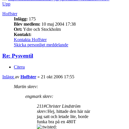
Upp
Hoffster
Inlägg:
175
Blev medlem:
10 maj 2004 17:38
Ort:
Ydre och Stockholm
Kontakt:
Kontakta Hoffster
Skicka personligt meddelande
Re: Pysventil
Citera
Inlägg
av
Hoffster
»
21 okt 2006 17:55
Martin skrev:
engmark skrev:
211#Christer Lindström
skrev:
Hej, hittade den här när
jag satt och letade lite, borde
funka bra på en 480T