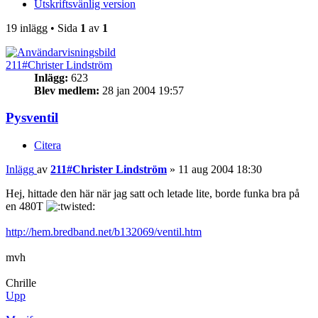
Utskriftsvänlig version
19 inlägg • Sida
1
av
1
211#Christer Lindström
Inlägg:
623
Blev medlem:
28 jan 2004 19:57
Pysventil
Citera
Inlägg
av
211#Christer Lindström
»
11 aug 2004 18:30
Hej, hittade den här när jag satt och letade lite, borde funka bra på
en 480T
http://hem.bredband.net/b132069/ventil.htm
mvh
Chrille
Upp