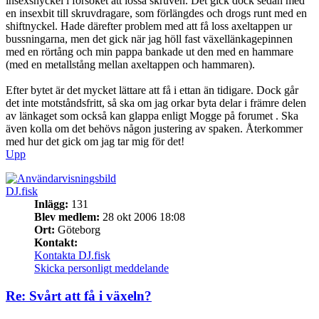
insexsnyckel i försöket att lossa skruven. Det gick dock sedan med
en insexbit till skruvdragare, som förlängdes och drogs runt med en
shiftnyckel. Hade därefter problem med att få loss axeltappen ur
bussningarna, men det gick när jag höll fast växellänkagepinnen
med en rörtång och min pappa bankade ut den med en hammare
(med en metallstång mellan axeltappen och hammaren).
Efter bytet är det mycket lättare att få i ettan än tidigare. Dock går
det inte motståndsfritt, så ska om jag orkar byta delar i främre delen
av länkaget som också kan glappa enligt Mogge på forumet . Ska
även kolla om det behövs någon justering av spaken. Återkommer
med hur det gick om jag tar mig för det!
Upp
DJ.fisk
Inlägg:
131
Blev medlem:
28 okt 2006 18:08
Ort:
Göteborg
Kontakt:
Kontakta DJ.fisk
Skicka personligt meddelande
Re: Svårt att få i växeln?