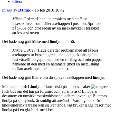
Citera
Inlägg
av
DJ.fisk
»
16 feb 2010 10:42
MikaelC skrev:
Hade lite problem med att få ut
insexskruven som håller axeltappen i position. Sprutade
på 5-56a och bröt sedan av en insexsnyckel i försöket
att lossa skruven.
Det hade nog gått bättre med
linolja
än 5-56.
MikaelC skrev:
Hade därefter problem med att få loss
axeltappen ur bussningarna, men det gick när jag höll
fast växellänkagepinnen med en rörtång och min pappa
bankade ut den med en hammare (med en metallstång
mellan axeltappen och hammaren).
Det hade nog gått lättare om du sprayat axeltappen med
linolja
.
Med andra ord:
Linolja
är fantastiskt på att lossa saker
Fick tips om det här på forumet och jag är lyrisk! Linolja är
dessutom ett utmärkt rostskyddsmedel och miljövänligt. Biltemas
linolja på sprayburk, är smidig att använda. Varning dock för
linoljeindränkta trasor kan självantända, jag brukar lägga trasor med
linolja på i en glasburk med lock.