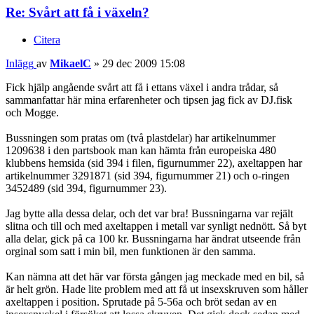
Re: Svårt att få i växeln?
Citera
Inlägg
av
MikaelC
»
29 dec 2009 15:08
Fick hjälp angående svårt att få i ettans växel i andra trådar, så
sammanfattar här mina erfarenheter och tipsen jag fick av DJ.fisk
och Mogge.
Bussningen som pratas om (två plastdelar) har artikelnummer
1209638 i den partsbook man kan hämta från europeiska 480
klubbens hemsida (sid 394 i filen, figurnummer 22), axeltappen har
artikelnummer 3291871 (sid 394, figurnummer 21) och o-ringen
3452489 (sid 394, figurnummer 23).
Jag bytte alla dessa delar, och det var bra! Bussningarna var rejält
slitna och till och med axeltappen i metall var synligt nednött. Så byt
alla delar, gick på ca 100 kr. Bussningarna har ändrat utseende från
orginal som satt i min bil, men funktionen är den samma.
Kan nämna att det här var första gången jag meckade med en bil, så
är helt grön. Hade lite problem med att få ut insexskruven som håller
axeltappen i position. Sprutade på 5-56a och bröt sedan av en