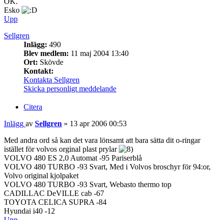
OK.
Esko
Upp
Sellgren
Inlägg:
490
Blev medlem:
11 maj 2004 13:40
Ort:
Skövde
Kontakt:
Kontakta Sellgren
Skicka personligt meddelande
Citera
Inlägg
av
Sellgren
»
13 apr 2006 00:53
Med andra ord så kan det vara lönsamt att bara sätta dit o-ringar
istället för volvos orginal plast prylar
VOLVO 480 ES 2,0 Automat -95 Pariserblå
VOLVO 480 TURBO -93 Svart, Med i Volvos broschyr för 94:or,
Volvo original kjolpaket
VOLVO 480 TURBO -93 Svart, Webasto thermo top
CADILLAC DeVILLE cab -67
TOYOTA CELICA SUPRA -84
Hyundai i40 -12
Upp