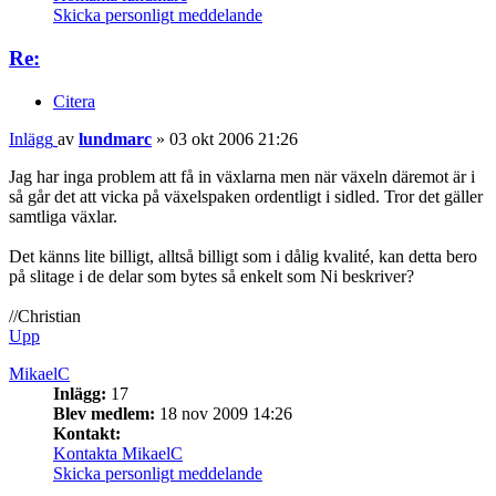
Skicka personligt meddelande
Re:
Citera
Inlägg
av
lundmarc
»
03 okt 2006 21:26
Jag har inga problem att få in växlarna men när växeln däremot är i
så går det att vicka på växelspaken ordentligt i sidled. Tror det gäller
samtliga växlar.
Det känns lite billigt, alltså billigt som i dålig kvalité, kan detta bero
på slitage i de delar som bytes så enkelt som Ni beskriver?
//Christian
Upp
MikaelC
Inlägg:
17
Blev medlem:
18 nov 2009 14:26
Kontakt:
Kontakta MikaelC
Skicka personligt meddelande