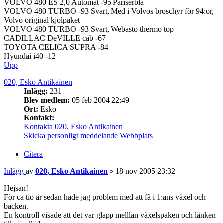
VOLVO 480 ES 2,0 Automat -95 Pariserblå
VOLVO 480 TURBO -93 Svart, Med i Volvos broschyr för 94:or,
Volvo original kjolpaket
VOLVO 480 TURBO -93 Svart, Webasto thermo top
CADILLAC DeVILLE cab -67
TOYOTA CELICA SUPRA -84
Hyundai i40 -12
Upp
020, Esko Antikainen
Inlägg:
231
Blev medlem:
05 feb 2004 22:49
Ort:
Esko
Kontakt:
Kontakta 020, Esko Antikainen
Skicka personligt meddelande
Webbplats
Citera
Inlägg
av
020, Esko Antikainen
»
18 nov 2005 23:32
Hejsan!
För ca tio år sedan hade jag problem med att få i 1:ans växel och
backen.
En kontroll visade att det var glapp melllan växelspaken och länken