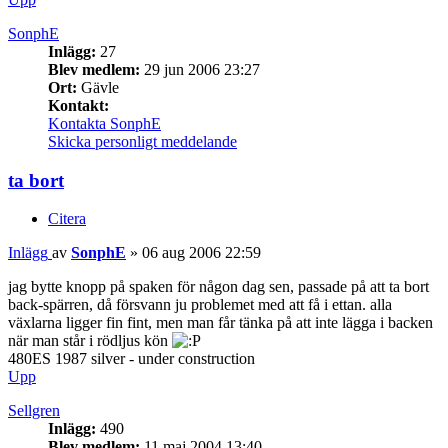
SonphE
Inlägg:
27
Blev medlem:
29 jun 2006 23:27
Ort:
Gävle
Kontakt:
Kontakta SonphE
Skicka personligt meddelande
ta bort
Citera
Inlägg
av
SonphE
»
06 aug 2006 22:59
jag bytte knopp på spaken för någon dag sen, passade på att ta bort
back-spärren, då försvann ju problemet med att få i ettan. alla
växlarna ligger fin fint, men man får tänka på att inte lägga i backen
när man står i rödljus kön
480ES 1987 silver - under construction
Upp
Sellgren
Inlägg:
490
Blev medlem:
11 maj 2004 13:40