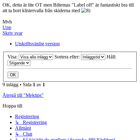
OK, detta är lite OT men Biltemas "Label off" är fantastiskt bra till
att ta bort klistervalla från skiderna med
Mvh
Upp
Skriv svar
Utskriftsvänlig version
Visa:
Sortera efter:
Håll:
9 inlägg • Sida
1
av
1
Återgå till "Mektips"
Hoppa till
Registrering
↳ Registrering
Allmänt
↳ Chat
↳ Så här blir du medlem i Svenska 480 Klubben!