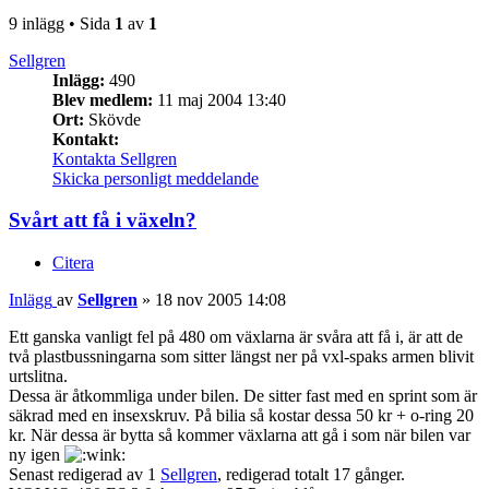
9 inlägg • Sida
1
av
1
Sellgren
Inlägg:
490
Blev medlem:
11 maj 2004 13:40
Ort:
Skövde
Kontakt:
Kontakta Sellgren
Skicka personligt meddelande
Svårt att få i växeln?
Citera
Inlägg
av
Sellgren
»
18 nov 2005 14:08
Ett ganska vanligt fel på 480 om växlarna är svåra att få i, är att de
två plastbussningarna som sitter längst ner på vxl-spaks armen blivit
urtslitna.
Dessa är åtkommliga under bilen. De sitter fast med en sprint som är
säkrad med en insexskruv. På bilia så kostar dessa 50 kr + o-ring 20
kr. När dessa är bytta så kommer växlarna att gå i som när bilen var
ny igen
Senast redigerad av 1
Sellgren
, redigerad totalt 17 gånger.