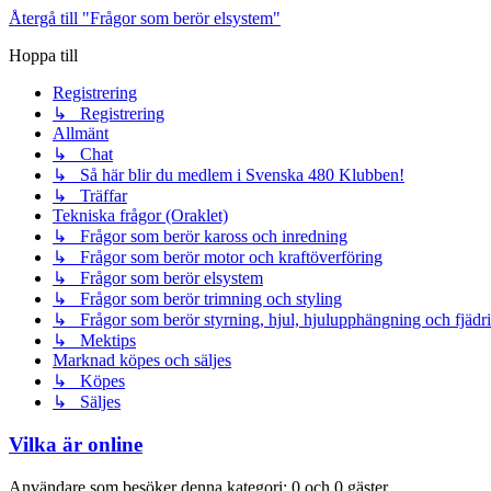
Återgå till "Frågor som berör elsystem"
Hoppa till
Registrering
↳ Registrering
Allmänt
↳ Chat
↳ Så här blir du medlem i Svenska 480 Klubben!
↳ Träffar
Tekniska frågor (Oraklet)
↳ Frågor som berör kaross och inredning
↳ Frågor som berör motor och kraftöverföring
↳ Frågor som berör elsystem
↳ Frågor som berör trimning och styling
↳ Frågor som berör styrning, hjul, hjulupphängning och fjädr
↳ Mektips
Marknad köpes och säljes
↳ Köpes
↳ Säljes
Vilka är online
Användare som besöker denna kategori: 0 och 0 gäster