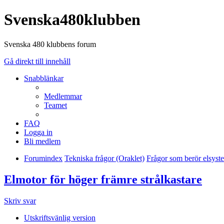
Svenska480klubben
Svenska 480 klubbens forum
Gå direkt till innehåll
Snabblänkar
Medlemmar
Teamet
FAQ
Logga in
Bli medlem
Forumindex
Tekniska frågor (Oraklet)
Frågor som berör elsyst
Elmotor för höger främre strålkastare
Skriv svar
Utskriftsvänlig version