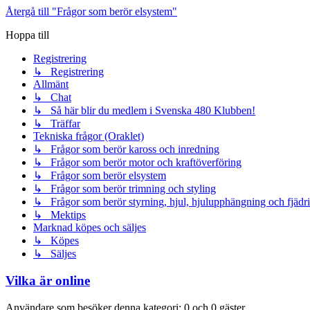
Återgå till "Frågor som berör elsystem"
Hoppa till
Registrering
↳ Registrering
Allmänt
↳ Chat
↳ Så här blir du medlem i Svenska 480 Klubben!
↳ Träffar
Tekniska frågor (Oraklet)
↳ Frågor som berör kaross och inredning
↳ Frågor som berör motor och kraftöverföring
↳ Frågor som berör elsystem
↳ Frågor som berör trimning och styling
↳ Frågor som berör styrning, hjul, hjulupphängning och fjädr
↳ Mektips
Marknad köpes och säljes
↳ Köpes
↳ Säljes
Vilka är online
Användare som besöker denna kategori: 0 och 0 gäster