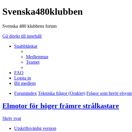
Svenska480klubben
Svenska 480 klubbens forum
Gå direkt till innehåll
Snabblänkar
Medlemmar
Teamet
FAQ
Logga in
Bli medlem
Forumindex
Tekniska frågor (Oraklet)
Frågor som berör elsyst
Elmotor för höger främre strålkastare
Skriv svar
Utskriftsvänlig version