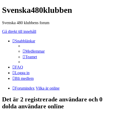
Svenska480klubben
Svenska 480 klubbens forum
Gå direkt till innehåll
Snabblänkar
Medlemmar
Teamet
FAQ
Logga in
Bli medlem
Forumindex
Vilka är online
Det är 2 registrerade användare och 0
dolda användare online