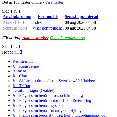
Det är 153 gäster online •
Visa gäster
Sida
1
av
1
Användarnamn
Forumplats
Senast uppdaterad
Ahrefs [Bot]
Index
08 aug 2026 04:08
Semrush [Bot]
Visar kontrollpanel
08 aug 2026 04:08
Förklaring:
Administratörer
,
Globala moderatorer
Sida
1
av
1
Hoppa till
Registrering
↳ Registrering
Allmänt
↳ Chat
↳ Så här blir du medlem i Svenska 480 Klubben!
↳ Träffar
Tekniska frågor (Oraklet)
↳ Frågor som berör kaross och inredning
↳ Frågor som berör motor och kraftöverföring
↳ Frågor som berör elsystem
↳ Frågor som berör trimning och styling
↳ Frågor som berör styrning, hjul, hjulupphängning och