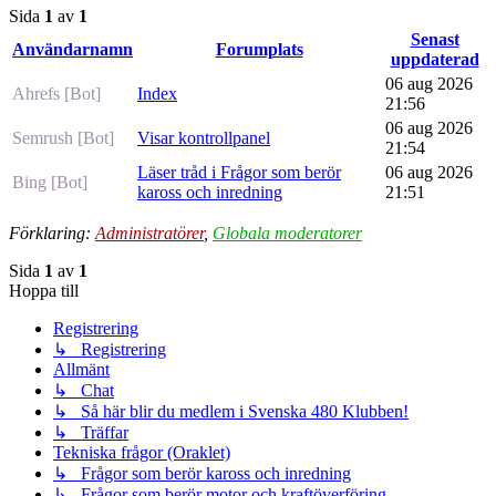
Sida
1
av
1
Senast
Användarnamn
Forumplats
uppdaterad
06 aug 2026
Ahrefs [Bot]
Index
21:56
06 aug 2026
Semrush [Bot]
Visar kontrollpanel
21:54
Läser tråd i Frågor som berör
06 aug 2026
Bing [Bot]
kaross och inredning
21:51
Förklaring:
Administratörer
,
Globala moderatorer
Sida
1
av
1
Hoppa till
Registrering
↳ Registrering
Allmänt
↳ Chat
↳ Så här blir du medlem i Svenska 480 Klubben!
↳ Träffar
Tekniska frågor (Oraklet)
↳ Frågor som berör kaross och inredning
↳ Frågor som berör motor och kraftöverföring