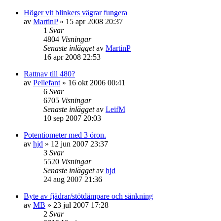
Höger vit blinkers vägrar fungera
av
MartinP
»
15 apr 2008 20:37
1
Svar
4804
Visningar
Senaste inlägget
av
MartinP
16 apr 2008 22:53
Rattnav till 480?
av
Pellefant
»
16 okt 2006 00:41
6
Svar
6705
Visningar
Senaste inlägget
av
LeifM
10 sep 2007 20:03
Potentiometer med 3 öron.
av
hjd
»
12 jun 2007 23:37
3
Svar
5520
Visningar
Senaste inlägget
av
hjd
24 aug 2007 21:36
Byte av fjädrar/stötdämpare och sänkning
av
MB
»
23 jul 2007 17:28
2
Svar