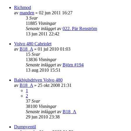
Richmod
av
manden
»
02 jun 2011 16:27
3
Svar
11885
Visningar
Senaste inlägget
av
022. Pär Renström
13 jun 2011 22:42
Volvo 480 Cabriolet
av
B18_A
»
01 jul 2010 01:03
15
Svar
13836
Visningar
Senaste inlägget
av
Björn #194
13 aug 2010 15:51
Bakhjulsdriven Volvo 480
av
B18_A
»
25 okt 2008 21:31
1
2
37
Svar
38100
Visningar
Senaste inlägget
av
B18_A
29 jun 2010 23:38
Dumpventil