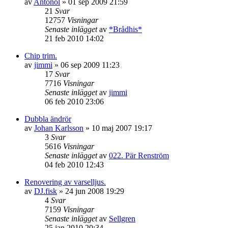
av
Antonol
»
01 sep 2009 21:59
21
Svar
12757
Visningar
Senaste inlägget
av
*Brådhis*
21 feb 2010 14:02
Chip trim.
av
jimmi
»
06 sep 2009 11:23
17
Svar
7716
Visningar
Senaste inlägget
av
jimmi
06 feb 2010 23:06
Dubbla ändrör
av
Johan Karlsson
»
10 maj 2007 19:17
3
Svar
5616
Visningar
Senaste inlägget
av
022. Pär Renström
04 feb 2010 12:43
Renovering av varselljus.
av
DJ.fisk
»
24 jun 2008 19:29
4
Svar
7159
Visningar
Senaste inlägget
av
Sellgren
25 jan 2010 20:34