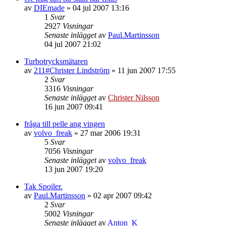
av
DIEmade
»
04 jul 2007 13:16
1
Svar
2927
Visningar
Senaste inlägget
av
Paul.Martinsson
04 jul 2007 21:02
Turbotrycksmätaren
av
211#Christer Lindström
»
11 jun 2007 17:55
2
Svar
3316
Visningar
Senaste inlägget
av
Christer Nilsson
16 jun 2007 09:41
fråga till pelle ang vingen
av
volvo_freak
»
27 mar 2006 19:31
5
Svar
7056
Visningar
Senaste inlägget
av
volvo_freak
13 jun 2007 19:20
Tak Spoiler.
av
Paul.Martinsson
»
02 apr 2007 09:42
2
Svar
5002
Visningar
Senaste inlägget
av
Anton_K