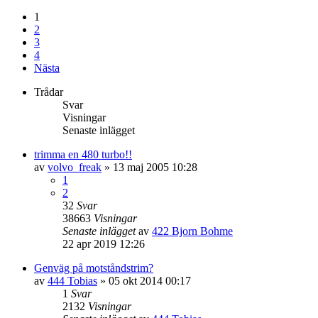
1
2
3
4
Nästa
Trådar
Svar
Visningar
Senaste inlägget
trimma en 480 turbo!!
av
volvo_freak
»
13 maj 2005 10:28
1
2
32
Svar
38663
Visningar
Senaste inlägget
av
422 Bjorn Bohme
22 apr 2019 12:26
Genväg på motståndstrim?
av
444 Tobias
»
05 okt 2014 00:17
1
Svar
2132
Visningar