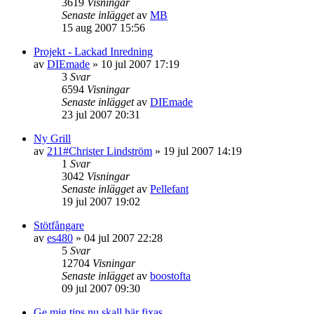
3619
Visningar
Senaste inlägget
av
MB
15 aug 2007 15:56
Projekt - Lackad Inredning
av
DIEmade
»
10 jul 2007 17:19
3
Svar
6594
Visningar
Senaste inlägget
av
DIEmade
23 jul 2007 20:31
Ny Grill
av
211#Christer Lindström
»
19 jul 2007 14:19
1
Svar
3042
Visningar
Senaste inlägget
av
Pellefant
19 jul 2007 19:02
Stötfångare
av
es480
»
04 jul 2007 22:28
5
Svar
12704
Visningar
Senaste inlägget
av
boostofta
09 jul 2007 09:30
Ge mig tips nu skall här fixas