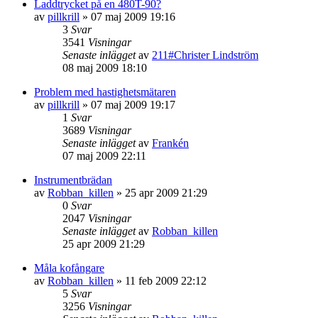
Laddtrycket på en 480T-90?
av
pillkrill
»
07 maj 2009 19:16
3
Svar
3541
Visningar
Senaste inlägget
av
211#Christer Lindström
08 maj 2009 18:10
Problem med hastighetsmätaren
av
pillkrill
»
07 maj 2009 19:17
1
Svar
3689
Visningar
Senaste inlägget
av
Frankén
07 maj 2009 22:11
Instrumentbrädan
av
Robban_killen
»
25 apr 2009 21:29
0
Svar
2047
Visningar
Senaste inlägget
av
Robban_killen
25 apr 2009 21:29
Måla kofångare
av
Robban_killen
»
11 feb 2009 22:12
5
Svar
3256
Visningar