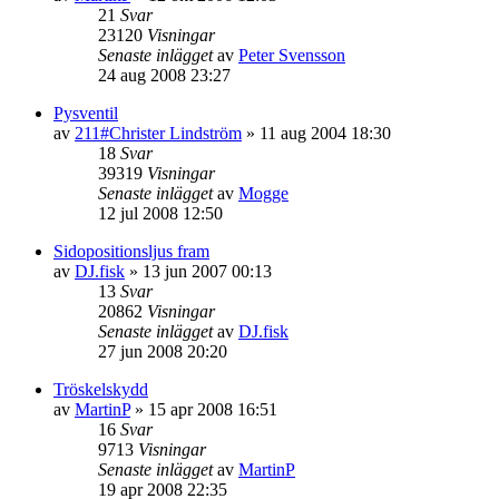
21
Svar
23120
Visningar
Senaste inlägget
av
Peter Svensson
24 aug 2008 23:27
Pysventil
av
211#Christer Lindström
»
11 aug 2004 18:30
18
Svar
39319
Visningar
Senaste inlägget
av
Mogge
12 jul 2008 12:50
Sidopositionsljus fram
av
DJ.fisk
»
13 jun 2007 00:13
13
Svar
20862
Visningar
Senaste inlägget
av
DJ.fisk
27 jun 2008 20:20
Tröskelskydd
av
MartinP
»
15 apr 2008 16:51
16
Svar
9713
Visningar
Senaste inlägget
av
MartinP
19 apr 2008 22:35