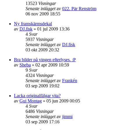
13523
Visningar
Senaste inlägget
av
022. Pär Renström
06 nov 2009 18:55
Ny framskärmsdekal
av
DJ.fisk
»
01 jul 2009 13:36
4
Svar
5937
Visningar
Senaste inlägget
av
DJ.fisk
03 okt 2009 20:32
Bra bilder på vingen efterlyses. :P
av
Sheba
»
02 apr 2009 10:59
9
Svar
4324
Visningar
Senaste inlägget
av
Frankén
03 sep 2009 19:02
Lacka originalfälgar vita?
av
Gui Montag
»
05 jun 2009 00:05
4
Svar
6486
Visningar
Senaste inlägget
av
jimmi
03 sep 2009 17:16