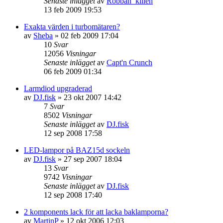
Senaste inlägget
av
Robban_killen
13 feb 2009 19:53
Exakta värden i turbomätaren?
av
Sheba
»
02 feb 2009 17:04
10
Svar
12056
Visningar
Senaste inlägget
av
Capt'n Crunch
06 feb 2009 01:34
Larmdiod upgraderad
av
DJ.fisk
»
23 okt 2007 14:42
7
Svar
8502
Visningar
Senaste inlägget
av
DJ.fisk
12 sep 2008 17:58
LED-lampor på BAZ15d sockeln
av
DJ.fisk
»
27 sep 2007 18:04
13
Svar
9742
Visningar
Senaste inlägget
av
DJ.fisk
12 sep 2008 17:40
2 komponents lack för att lacka baklamporna?
av
MartinP
»
12 okt 2006 12:03