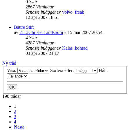
0
Svar
2867
Visningar
Senaste inlägget
av
volvo_freak
12 apr 2007 18:51
Bättre Stift
av
211#Christer Lindström
»
15 mar 2007 20:54
4
Svar
4287
Visningar
Senaste inlägget
av
Kalas_konrad
03 apr 2007 21:17
Ny tråd
Visa:
Sortera efter:
Håll:
190 trådar
1
2
3
4
Nästa