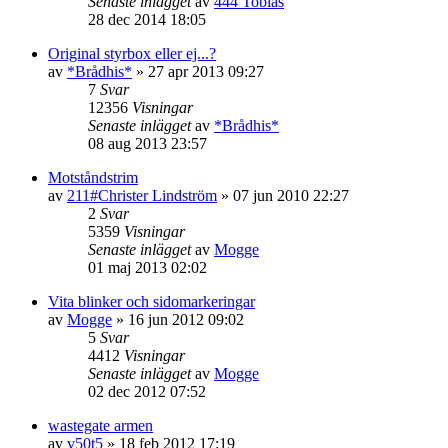
Senaste inlägget
av
444 Tobias
28 dec 2014 18:05
Original styrbox eller ej...?
av
*Brådhis*
»
27 apr 2013 09:27
7
Svar
12356
Visningar
Senaste inlägget
av
*Brådhis*
08 aug 2013 23:57
Motståndstrim
av
211#Christer Lindström
»
07 jun 2010 22:27
2
Svar
5359
Visningar
Senaste inlägget
av
Mogge
01 maj 2013 02:02
Vita blinker och sidomarkeringar
av
Mogge
»
16 jun 2012 09:02
5
Svar
4412
Visningar
Senaste inlägget
av
Mogge
02 dec 2012 07:52
wastegate armen
av
v50t5
»
18 feb 2012 17:19