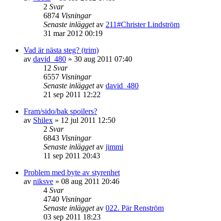
2
Svar
6874
Visningar
Senaste inlägget
av
211#Christer Lindström
31 mar 2012 00:19
Vad är nästa steg? (trim)
av
david_480
»
30 aug 2011 07:40
12
Svar
6557
Visningar
Senaste inlägget
av
david_480
21 sep 2011 12:22
Fram/sido/bak spoilers?
av
Shilex
»
12 jul 2011 12:50
2
Svar
6843
Visningar
Senaste inlägget
av
jimmi
11 sep 2011 20:43
Problem med byte av styrenhet
av
niksve
»
08 aug 2011 20:46
4
Svar
4740
Visningar
Senaste inlägget
av
022. Pär Renström
03 sep 2011 18:23