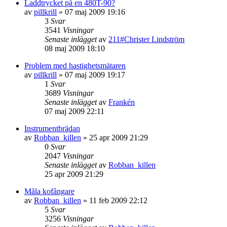
Laddtrycket på en 480T-90?
av
pillkrill
»
07 maj 2009 19:16
3
Svar
3541
Visningar
Senaste inlägget
av
211#Christer Lindström
08 maj 2009 18:10
Problem med hastighetsmätaren
av
pillkrill
»
07 maj 2009 19:17
1
Svar
3689
Visningar
Senaste inlägget
av
Frankén
07 maj 2009 22:11
Instrumentbrädan
av
Robban_killen
»
25 apr 2009 21:29
0
Svar
2047
Visningar
Senaste inlägget
av
Robban_killen
25 apr 2009 21:29
Måla kofångare
av
Robban_killen
»
11 feb 2009 22:12
5
Svar
3256
Visningar