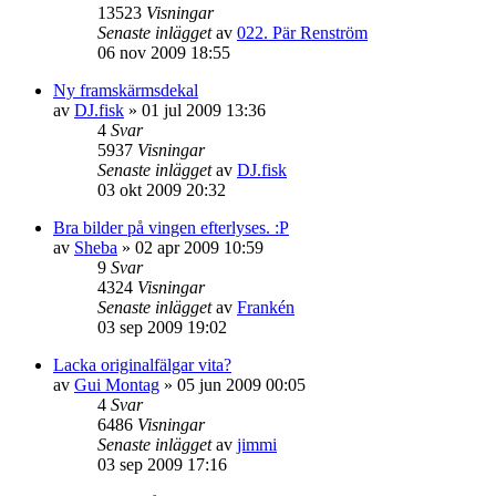
13523
Visningar
Senaste inlägget
av
022. Pär Renström
06 nov 2009 18:55
Ny framskärmsdekal
av
DJ.fisk
»
01 jul 2009 13:36
4
Svar
5937
Visningar
Senaste inlägget
av
DJ.fisk
03 okt 2009 20:32
Bra bilder på vingen efterlyses. :P
av
Sheba
»
02 apr 2009 10:59
9
Svar
4324
Visningar
Senaste inlägget
av
Frankén
03 sep 2009 19:02
Lacka originalfälgar vita?
av
Gui Montag
»
05 jun 2009 00:05
4
Svar
6486
Visningar
Senaste inlägget
av
jimmi
03 sep 2009 17:16