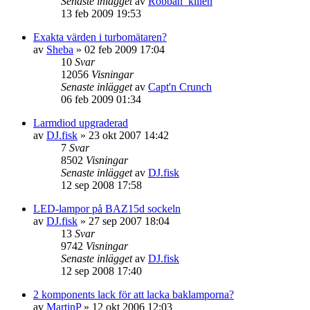
Senaste inlägget
av
Robban_killen
13 feb 2009 19:53
Exakta värden i turbomätaren?
av
Sheba
»
02 feb 2009 17:04
10
Svar
12056
Visningar
Senaste inlägget
av
Capt'n Crunch
06 feb 2009 01:34
Larmdiod upgraderad
av
DJ.fisk
»
23 okt 2007 14:42
7
Svar
8502
Visningar
Senaste inlägget
av
DJ.fisk
12 sep 2008 17:58
LED-lampor på BAZ15d sockeln
av
DJ.fisk
»
27 sep 2007 18:04
13
Svar
9742
Visningar
Senaste inlägget
av
DJ.fisk
12 sep 2008 17:40
2 komponents lack för att lacka baklamporna?
av
MartinP
»
12 okt 2006 12:03