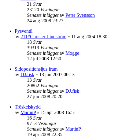
21
Svar
23120
Visningar
Senaste inlägget
av
Peter Svensson
24 aug 2008 23:27
Pysventil
av
211#Christer Lindström
»
11 aug 2004 18:30
18
Svar
39319
Visningar
Senaste inlägget
av
Mogge
12 jul 2008 12:50
Sidopositionsljus fram
av
DJ.fisk
»
13 jun 2007 00:13
13
Svar
20862
Visningar
Senaste inlägget
av
DJ.fisk
27 jun 2008 20:20
Tröskelskydd
av
MartinP
»
15 apr 2008 16:51
16
Svar
9713
Visningar
Senaste inlägget
av
MartinP
19 apr 2008 22:35