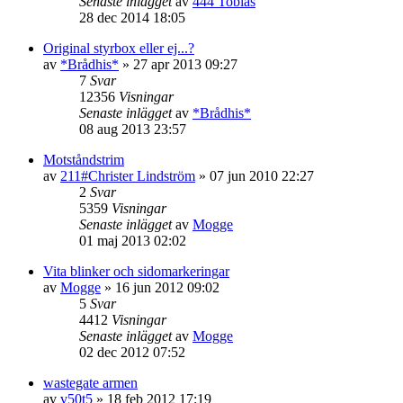
Senaste inlägget
av
444 Tobias
28 dec 2014 18:05
Original styrbox eller ej...?
av
*Brådhis*
»
27 apr 2013 09:27
7
Svar
12356
Visningar
Senaste inlägget
av
*Brådhis*
08 aug 2013 23:57
Motståndstrim
av
211#Christer Lindström
»
07 jun 2010 22:27
2
Svar
5359
Visningar
Senaste inlägget
av
Mogge
01 maj 2013 02:02
Vita blinker och sidomarkeringar
av
Mogge
»
16 jun 2012 09:02
5
Svar
4412
Visningar
Senaste inlägget
av
Mogge
02 dec 2012 07:52
wastegate armen
av
v50t5
»
18 feb 2012 17:19