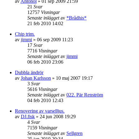
av
Antonol
»
01 sep 2009 21:59
21
Svar
12757
Visningar
Senaste inlägget
av
*Brådhis*
21 feb 2010 14:02
Chip trim.
av
jimmi
»
06 sep 2009 11:23
17
Svar
7716
Visningar
Senaste inlägget
av
jimmi
06 feb 2010 23:06
Dubbla ändrör
av
Johan Karlsson
»
10 maj 2007 19:17
3
Svar
5616
Visningar
Senaste inlägget
av
022. Pär Renström
04 feb 2010 12:43
Renovering av varselljus.
av
DJ.fisk
»
24 jun 2008 19:29
4
Svar
7159
Visningar
Senaste inlägget
av
Sellgren
25 jan 2010 20:34