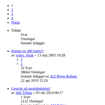
1
2
3
4
Nästa
Trådar
Svar
Visningar
Senaste inlägget
trimma en 480 turbo!!
av
volvo_freak
»
13 maj 2005 10:28
1
2
32
Svar
38664
Visningar
Senaste inlägget
av
422 Bjorn Bohme
22 apr 2019 12:26
Genväg på motståndstrim?
av
444 Tobias
»
05 okt 2014 00:17
1
Svar
2132
Visningar