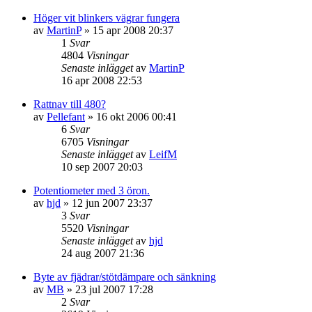
Höger vit blinkers vägrar fungera
av
MartinP
»
15 apr 2008 20:37
1
Svar
4804
Visningar
Senaste inlägget
av
MartinP
16 apr 2008 22:53
Rattnav till 480?
av
Pellefant
»
16 okt 2006 00:41
6
Svar
6705
Visningar
Senaste inlägget
av
LeifM
10 sep 2007 20:03
Potentiometer med 3 öron.
av
hjd
»
12 jun 2007 23:37
3
Svar
5520
Visningar
Senaste inlägget
av
hjd
24 aug 2007 21:36
Byte av fjädrar/stötdämpare och sänkning
av
MB
»
23 jul 2007 17:28
2
Svar