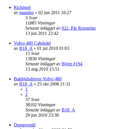
Richmod
av
manden
»
02 jun 2011 16:27
3
Svar
11885
Visningar
Senaste inlägget
av
022. Pär Renström
13 jun 2011 22:42
Volvo 480 Cabriolet
av
B18_A
»
01 jul 2010 01:03
15
Svar
13836
Visningar
Senaste inlägget
av
Björn #194
13 aug 2010 15:51
Bakhjulsdriven Volvo 480
av
B18_A
»
25 okt 2008 21:31
1
2
37
Svar
38102
Visningar
Senaste inlägget
av
B18_A
29 jun 2010 23:38
Dumpventil