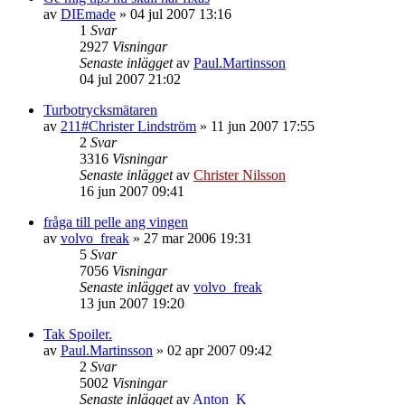
av
DIEmade
»
04 jul 2007 13:16
1
Svar
2927
Visningar
Senaste inlägget
av
Paul.Martinsson
04 jul 2007 21:02
Turbotrycksmätaren
av
211#Christer Lindström
»
11 jun 2007 17:55
2
Svar
3316
Visningar
Senaste inlägget
av
Christer Nilsson
16 jun 2007 09:41
fråga till pelle ang vingen
av
volvo_freak
»
27 mar 2006 19:31
5
Svar
7056
Visningar
Senaste inlägget
av
volvo_freak
13 jun 2007 19:20
Tak Spoiler.
av
Paul.Martinsson
»
02 apr 2007 09:42
2
Svar
5002
Visningar
Senaste inlägget
av
Anton_K