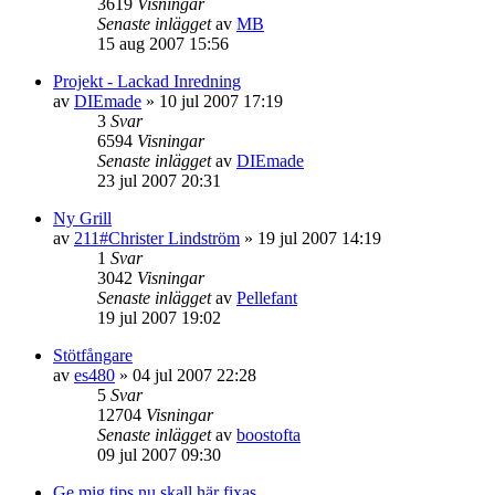
3619
Visningar
Senaste inlägget
av
MB
15 aug 2007 15:56
Projekt - Lackad Inredning
av
DIEmade
»
10 jul 2007 17:19
3
Svar
6594
Visningar
Senaste inlägget
av
DIEmade
23 jul 2007 20:31
Ny Grill
av
211#Christer Lindström
»
19 jul 2007 14:19
1
Svar
3042
Visningar
Senaste inlägget
av
Pellefant
19 jul 2007 19:02
Stötfångare
av
es480
»
04 jul 2007 22:28
5
Svar
12704
Visningar
Senaste inlägget
av
boostofta
09 jul 2007 09:30
Ge mig tips nu skall här fixas