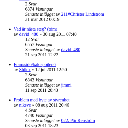
2
Svar
6874
Visningar
Senaste inlägget
av
211#Christer Lindström
31 mar 2012 00:19
Vad är nästa steg? (trim)
av
david_480
»
30 aug 2011 07:40
12
Svar
6557
Visningar
Senaste inlägget
av
david_480
21 sep 2011 12:22
Fram/sido/bak spoilers?
av
Shilex
»
12 jul 2011 12:50
2
Svar
6843
Visningar
Senaste inlägget
av
jimmi
11 sep 2011 20:43
Problem med byte av styrenhet
av
niksve
»
08 aug 2011 20:46
4
Svar
4740
Visningar
Senaste inlägget
av
022. Pär Renström
03 sep 2011 18:23