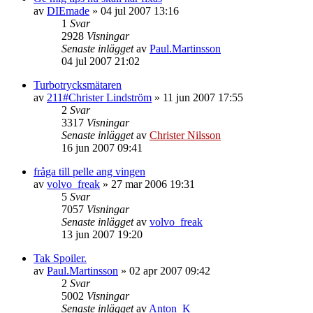
av
DIEmade
»
04 jul 2007 13:16
1
Svar
2928
Visningar
Senaste inlägget
av
Paul.Martinsson
04 jul 2007 21:02
Turbotrycksmätaren
av
211#Christer Lindström
»
11 jun 2007 17:55
2
Svar
3317
Visningar
Senaste inlägget
av
Christer Nilsson
16 jun 2007 09:41
fråga till pelle ang vingen
av
volvo_freak
»
27 mar 2006 19:31
5
Svar
7057
Visningar
Senaste inlägget
av
volvo_freak
13 jun 2007 19:20
Tak Spoiler.
av
Paul.Martinsson
»
02 apr 2007 09:42
2
Svar
5002
Visningar
Senaste inlägget
av
Anton_K