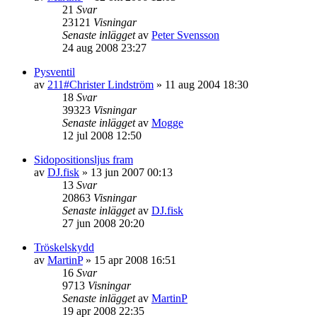
21
Svar
23121
Visningar
Senaste inlägget
av
Peter Svensson
24 aug 2008 23:27
Pysventil
av
211#Christer Lindström
»
11 aug 2004 18:30
18
Svar
39323
Visningar
Senaste inlägget
av
Mogge
12 jul 2008 12:50
Sidopositionsljus fram
av
DJ.fisk
»
13 jun 2007 00:13
13
Svar
20863
Visningar
Senaste inlägget
av
DJ.fisk
27 jun 2008 20:20
Tröskelskydd
av
MartinP
»
15 apr 2008 16:51
16
Svar
9713
Visningar
Senaste inlägget
av
MartinP
19 apr 2008 22:35