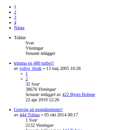
1
2
3
4
Nästa
Trådar
Svar
Visningar
Senaste inlägget
trimma en 480 turbo!!
av
volvo_freak
»
13 maj 2005 10:28
1
2
32
Svar
38676
Visningar
Senaste inlägget
av
422 Bjorn Bohme
22 apr 2019 12:26
Genväg på motståndstrim?
av
444 Tobias
»
05 okt 2014 00:17
1
Svar
2132
Visningar