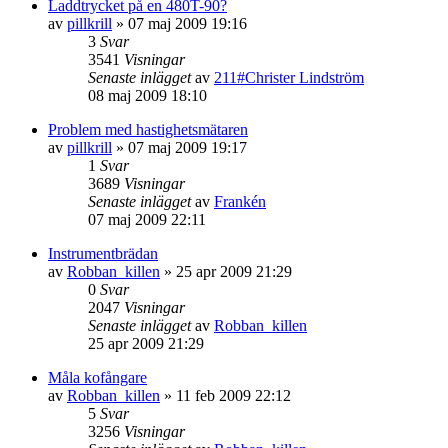
Laddtrycket på en 480T-90?
av
pillkrill
»
07 maj 2009 19:16
3
Svar
3541
Visningar
Senaste inlägget
av
211#Christer Lindström
08 maj 2009 18:10
Problem med hastighetsmätaren
av
pillkrill
»
07 maj 2009 19:17
1
Svar
3689
Visningar
Senaste inlägget
av
Frankén
07 maj 2009 22:11
Instrumentbrädan
av
Robban_killen
»
25 apr 2009 21:29
0
Svar
2047
Visningar
Senaste inlägget
av
Robban_killen
25 apr 2009 21:29
Måla kofångare
av
Robban_killen
»
11 feb 2009 22:12
5
Svar
3256
Visningar