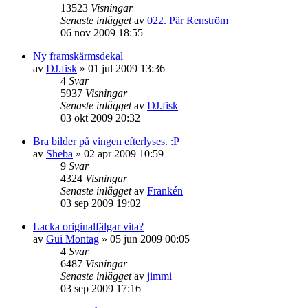
13523
Visningar
Senaste inlägget
av
022. Pär Renström
06 nov 2009 18:55
Ny framskärmsdekal
av
DJ.fisk
»
01 jul 2009 13:36
4
Svar
5937
Visningar
Senaste inlägget
av
DJ.fisk
03 okt 2009 20:32
Bra bilder på vingen efterlyses. :P
av
Sheba
»
02 apr 2009 10:59
9
Svar
4324
Visningar
Senaste inlägget
av
Frankén
03 sep 2009 19:02
Lacka originalfälgar vita?
av
Gui Montag
»
05 jun 2009 00:05
4
Svar
6487
Visningar
Senaste inlägget
av
jimmi
03 sep 2009 17:16