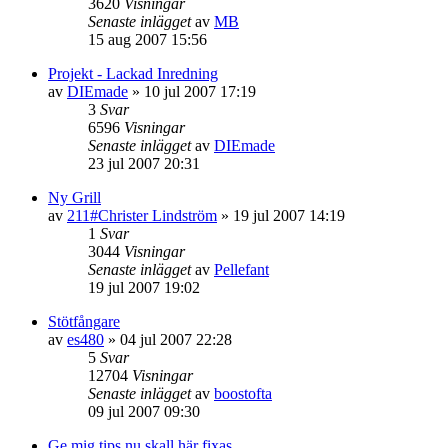
3620
Visningar
Senaste inlägget
av
MB
15 aug 2007 15:56
Projekt - Lackad Inredning
av
DIEmade
»
10 jul 2007 17:19
3
Svar
6596
Visningar
Senaste inlägget
av
DIEmade
23 jul 2007 20:31
Ny Grill
av
211#Christer Lindström
»
19 jul 2007 14:19
1
Svar
3044
Visningar
Senaste inlägget
av
Pellefant
19 jul 2007 19:02
Stötfångare
av
es480
»
04 jul 2007 22:28
5
Svar
12704
Visningar
Senaste inlägget
av
boostofta
09 jul 2007 09:30
Ge mig tips nu skall här fixas