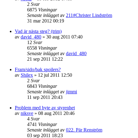
2
Svar
6875
Visningar
Senaste inlägget
av
211#Christer Lindström
31 mar 2012 00:19
Vad är nästa steg? (trim)
av
david_480
»
30 aug 2011 07:40
12
Svar
6558
Visningar
Senaste inlägget
av
david_480
21 sep 2011 12:22
Fram/sido/bak spoilers?
av
Shilex
»
12 jul 2011 12:50
2
Svar
6843
Visningar
Senaste inlägget
av
jimmi
11 sep 2011 20:43
Problem med byte av styrenhet
av
niksve
»
08 aug 2011 20:46
4
Svar
4741
Visningar
Senaste inlägget
av
022. Pär Renström
03 sep 2011 18:23