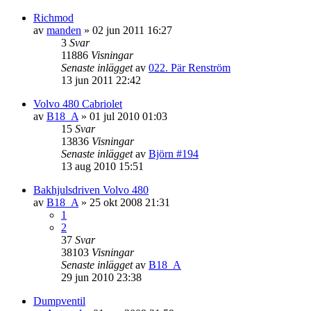
Richmod
av
manden
»
02 jun 2011 16:27
3
Svar
11886
Visningar
Senaste inlägget
av
022. Pär Renström
13 jun 2011 22:42
Volvo 480 Cabriolet
av
B18_A
»
01 jul 2010 01:03
15
Svar
13836
Visningar
Senaste inlägget
av
Björn #194
13 aug 2010 15:51
Bakhjulsdriven Volvo 480
av
B18_A
»
25 okt 2008 21:31
1
2
37
Svar
38103
Visningar
Senaste inlägget
av
B18_A
29 jun 2010 23:38
Dumpventil