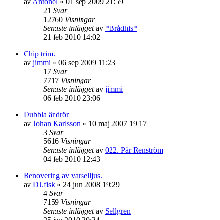
av
Antonol
»
01 sep 2009 21:59
21
Svar
12760
Visningar
Senaste inlägget
av
*Brådhis*
21 feb 2010 14:02
Chip trim.
av
jimmi
»
06 sep 2009 11:23
17
Svar
7717
Visningar
Senaste inlägget
av
jimmi
06 feb 2010 23:06
Dubbla ändrör
av
Johan Karlsson
»
10 maj 2007 19:17
3
Svar
5616
Visningar
Senaste inlägget
av
022. Pär Renström
04 feb 2010 12:43
Renovering av varselljus.
av
DJ.fisk
»
24 jun 2008 19:29
4
Svar
7159
Visningar
Senaste inlägget
av
Sellgren
25 jan 2010 20:34