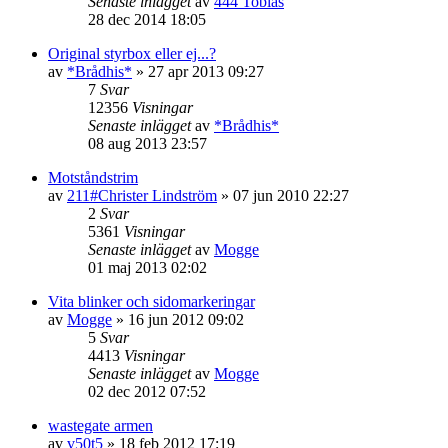
Senaste inlägget
av
444 Tobias
28 dec 2014 18:05
Original styrbox eller ej...?
av
*Brådhis*
»
27 apr 2013 09:27
7
Svar
12356
Visningar
Senaste inlägget
av
*Brådhis*
08 aug 2013 23:57
Motståndstrim
av
211#Christer Lindström
»
07 jun 2010 22:27
2
Svar
5361
Visningar
Senaste inlägget
av
Mogge
01 maj 2013 02:02
Vita blinker och sidomarkeringar
av
Mogge
»
16 jun 2012 09:02
5
Svar
4413
Visningar
Senaste inlägget
av
Mogge
02 dec 2012 07:52
wastegate armen
av
v50t5
»
18 feb 2012 17:19