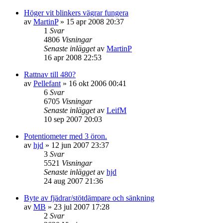
Höger vit blinkers vägrar fungera
av
MartinP
»
15 apr 2008 20:37
1
Svar
4806
Visningar
Senaste inlägget
av
MartinP
16 apr 2008 22:53
Rattnav till 480?
av
Pellefant
»
16 okt 2006 00:41
6
Svar
6705
Visningar
Senaste inlägget
av
LeifM
10 sep 2007 20:03
Potentiometer med 3 öron.
av
hjd
»
12 jun 2007 23:37
3
Svar
5521
Visningar
Senaste inlägget
av
hjd
24 aug 2007 21:36
Byte av fjädrar/stötdämpare och sänkning
av
MB
»
23 jul 2007 17:28
2
Svar