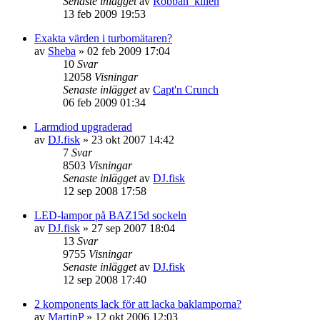
Senaste inlägget
av
Robban_killen
13 feb 2009 19:53
Exakta värden i turbomätaren?
av
Sheba
»
02 feb 2009 17:04
10
Svar
12058
Visningar
Senaste inlägget
av
Capt'n Crunch
06 feb 2009 01:34
Larmdiod upgraderad
av
DJ.fisk
»
23 okt 2007 14:42
7
Svar
8503
Visningar
Senaste inlägget
av
DJ.fisk
12 sep 2008 17:58
LED-lampor på BAZ15d sockeln
av
DJ.fisk
»
27 sep 2007 18:04
13
Svar
9755
Visningar
Senaste inlägget
av
DJ.fisk
12 sep 2008 17:40
2 komponents lack för att lacka baklamporna?
av
MartinP
»
12 okt 2006 12:03