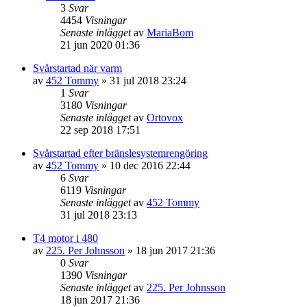
3
Svar
4454
Visningar
Senaste inlägget
av
MariaBom
21 jun 2020 01:36
Svårstartad när varm
av
452 Tommy
»
31 jul 2018 23:24
1
Svar
3180
Visningar
Senaste inlägget
av
Ortovox
22 sep 2018 17:51
Svårstartad efter bränslesystemrengöring
av
452 Tommy
»
10 dec 2016 22:44
6
Svar
6119
Visningar
Senaste inlägget
av
452 Tommy
31 jul 2018 23:13
T4 motor i 480
av
225. Per Johnsson
»
18 jun 2017 21:36
0
Svar
1390
Visningar
Senaste inlägget
av
225. Per Johnsson
18 jun 2017 21:36