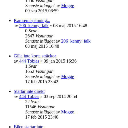
1550
Visningar
Senaste inlägget
av
Mogge
09 sep 2015 08:59
Kamrem spänning...
av
206_kenny_falk
»
08 maj 2015 16:48
0
Svar
2647
Visningar
Senaste inlägget
av
206_kenny_falk
08 maj 2015 16:48
Gilla inte korta sträckor
av
444 Tobias
»
09 jan 2015 16:36
1
Svar
1652
Visningar
Senaste inlägget
av
Mogge
17 feb 2015 23:42
Startar inte direkt
av
444 Tobias
»
03 sep 2014 20:54
22
Svar
11546
Visningar
Senaste inlägget
av
Mogge
17 feb 2015 23:40
Bilen startar inte..