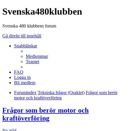
Svenska480klubben
Svenska 480 klubbens forum
Gå direkt till innehåll
Snabblänkar
Medlemmar
Teamet
FAQ
Logga in
Bli medlem
Forumindex
Tekniska frågor (Oraklet)
Frågor som berör
motor och kraftöverföring
Frågor som berör motor och
kraftöverföring
Ny tråd