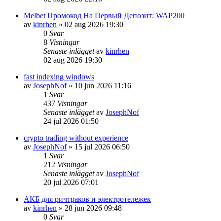
Melbet Промокод На Первый Депозит: WAP200
av
kinrhen
»
02 aug 2026 19:30
0
Svar
8
Visningar
Senaste inlägget
av
kinrhen
02 aug 2026 19:30
fast indexing windows
av
JosephNof
»
10 jun 2026 11:16
1
Svar
437
Visningar
Senaste inlägget
av
JosephNof
24 jul 2026 01:50
crypto trading without experience
av
JosephNof
»
15 jul 2026 06:50
1
Svar
212
Visningar
Senaste inlägget
av
JosephNof
20 jul 2026 07:01
АКБ для ричтраков и электротележек
av
kinrhen
»
28 jun 2026 09:48
0
Svar