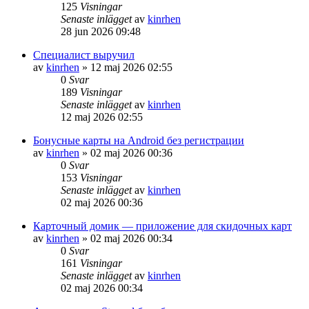
125
Visningar
Senaste inlägget
av
kinrhen
28 jun 2026 09:48
Специалист выручил
av
kinrhen
»
12 maj 2026 02:55
0
Svar
189
Visningar
Senaste inlägget
av
kinrhen
12 maj 2026 02:55
Бонусные карты на Android без регистрации
av
kinrhen
»
02 maj 2026 00:36
0
Svar
153
Visningar
Senaste inlägget
av
kinrhen
02 maj 2026 00:36
Карточный домик — приложение для скидочных карт
av
kinrhen
»
02 maj 2026 00:34
0
Svar
161
Visningar
Senaste inlägget
av
kinrhen
02 maj 2026 00:34