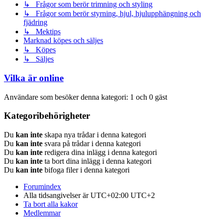
↳ Frågor som berör trimning och styling
↳ Frågor som berör styrning, hjul, hjulupphängning och
fjädring
↳ Mektips
Marknad köpes och säljes
↳ Köpes
↳ Säljes
Vilka är online
Användare som besöker denna kategori: 1 och 0 gäst
Kategoribehörigheter
Du
kan inte
skapa nya trådar i denna kategori
Du
kan inte
svara på trådar i denna kategori
Du
kan inte
redigera dina inlägg i denna kategori
Du
kan inte
ta bort dina inlägg i denna kategori
Du
kan inte
bifoga filer i denna kategori
Forumindex
Alla tidsangivelser är UTC+02:00 UTC+2
Ta bort alla kakor
Medlemmar