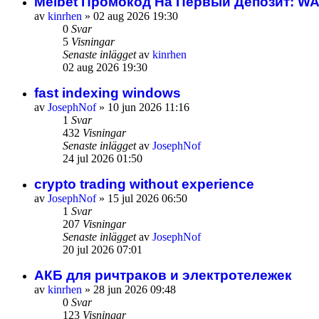
Melbet Промокод На Первый Депозит: W
av
kinrhen
»
02 aug 2026 19:30
0
Svar
5
Visningar
Senaste inlägget
av
kinrhen
02 aug 2026 19:30
fast indexing windows
av
JosephNof
»
10 jun 2026 11:16
1
Svar
432
Visningar
Senaste inlägget
av
JosephNof
24 jul 2026 01:50
crypto trading without experience
av
JosephNof
»
15 jul 2026 06:50
1
Svar
207
Visningar
Senaste inlägget
av
JosephNof
20 jul 2026 07:01
АКБ для ричтраков и электротележек
av
kinrhen
»
28 jun 2026 09:48
0
Svar
123
Visningar