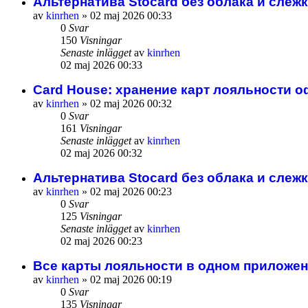
Альтернатива Stocard без облака и слеж
av
kinrhen
»
02 maj 2026 00:33
0
Svar
150
Visningar
Senaste inlägget
av
kinrhen
02 maj 2026 00:33
Card House: хранение карт лояльности 
av
kinrhen
»
02 maj 2026 00:32
0
Svar
161
Visningar
Senaste inlägget
av
kinrhen
02 maj 2026 00:32
Альтернатива Stocard без облака и слеж
av
kinrhen
»
02 maj 2026 00:23
0
Svar
125
Visningar
Senaste inlägget
av
kinrhen
02 maj 2026 00:23
Все карты лояльности в одном приложе
av
kinrhen
»
02 maj 2026 00:19
0
Svar
135
Visningar