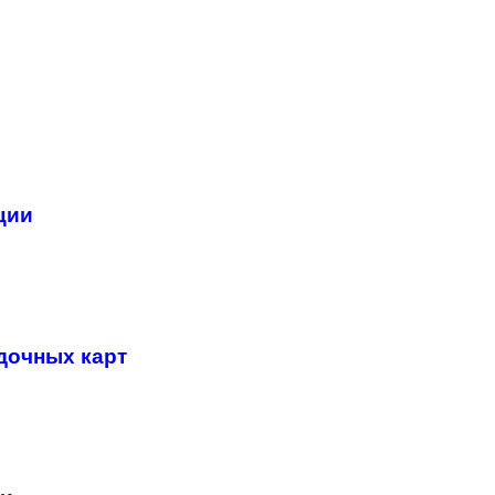
ции
дочных карт