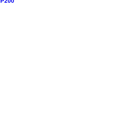
AP200