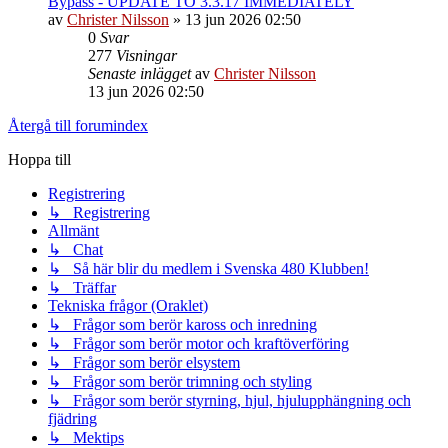
Bypass - UPDATE TO 3.3.17 IMMEDIATELY
av
Christer Nilsson
»
13 jun 2026 02:50
0
Svar
277
Visningar
Senaste inlägget
av
Christer Nilsson
13 jun 2026 02:50
Återgå till forumindex
Hoppa till
Registrering
↳ Registrering
Allmänt
↳ Chat
↳ Så här blir du medlem i Svenska 480 Klubben!
↳ Träffar
Tekniska frågor (Oraklet)
↳ Frågor som berör kaross och inredning
↳ Frågor som berör motor och kraftöverföring
↳ Frågor som berör elsystem
↳ Frågor som berör trimning och styling
↳ Frågor som berör styrning, hjul, hjulupphängning och
fjädring
↳ Mektips