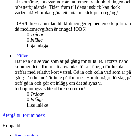
klistermärke, innevarande års nummer av klubbtidningen och
rabatterbjudande. Tiden fram till detta utskick kan dock
variera då vi brukar göra ett antal utskick per omgång!
OBS!Intresseanmälan till klubben ger ej medlemsskap förrän
då medlemsavgiften är erlagd!!!OBS!
0
Trådar
0
Inlägg
Inga inlägg
Träffar
Här kan du se vad som är på gång för tillfället. I första hand
kommer detta forum att användas för att flagga för lokala
träffar med relativt kort varsel. Gå in och kolla vad som är på
gång när du ändå är inne på forumet. Har du något förslag på
träff gå in och gör ett inlägg om det så syns vi
förhoppningsvis lite oftare i sommar!
0
Trådar
0
Inlägg
Inga inlägg
Återgå till forumindex
Hoppa till
Registrering