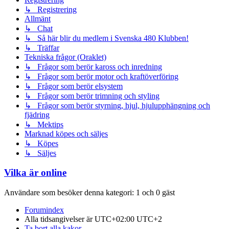
↳ Registrering
Allmänt
↳ Chat
↳ Så här blir du medlem i Svenska 480 Klubben!
↳ Träffar
Tekniska frågor (Oraklet)
↳ Frågor som berör kaross och inredning
↳ Frågor som berör motor och kraftöverföring
↳ Frågor som berör elsystem
↳ Frågor som berör trimning och styling
↳ Frågor som berör styrning, hjul, hjulupphängning och
fjädring
↳ Mektips
Marknad köpes och säljes
↳ Köpes
↳ Säljes
Vilka är online
Användare som besöker denna kategori: 1 och 0 gäst
Forumindex
Alla tidsangivelser är UTC+02:00 UTC+2
Ta bort alla kakor