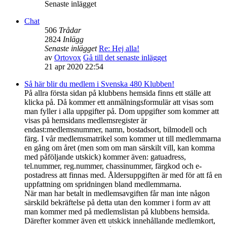
Senaste inlägget
Chat
506
Trådar
2824
Inlägg
Senaste inlägget
Re: Hej alla!
av
Ortovox
Gå till det senaste inlägget
21 apr 2020 22:54
Så här blir du medlem i Svenska 480 Klubben!
På allra första sidan på klubbens hemsida finns ett ställe att
klicka på. Då kommer ett anmälningsformulär att visas som
man fyller i alla uppgifter på. Dom uppgifter som kommer att
visas på hemsidans medlemsregister är
endast:medlemsnummer, namn, bostadsort, bilmodell och
färg. I vår medlemsmatrikel som kommer ut till medlemmarna
en gång om året (men som om man särskilt vill, kan komma
med påföljande utskick) kommer även: gatuadress,
tel.nummer, reg.nummer, chassinummer, färgkod och e-
postadress att finnas med. Åldersuppgiften är med för att få en
uppfattning om spridningen bland medlemmarna.
När man har betalt in medlemsavgiften får man inte någon
särskild bekräftelse på detta utan den kommer i form av att
man kommer med på medlemslistan på klubbens hemsida.
Därefter kommer även ett utskick innehållande medlemkort,