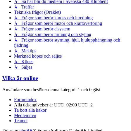
↳ Så här blir du medlem i Svenska 480 Klubben!
↳ Träffar
Tekniska frågor (Oraklet)
↳ Frågor som berör kaross och inredning
↳ Frågor som berör motor och kraftöverföring
↳ Frågor som berör elsystem
↳ Frågor som berör trimning och styling
↳ Frågor som berör styrning, hjul, hjulupphängning och
fjädring
↳ Mektips
Marknad köpes och säljes
↳ Köpes
↳ Säljes
Vilka är online
Användare som besöker denna kategori: 1 och 0 gäst
Forumindex
Alla tidsangivelser är UTC+02:00 UTC+2
Ta bort alla kakor
Medlemmar
Teamet
Drivs av
phpBB
® Forum Software © phpBB Limited