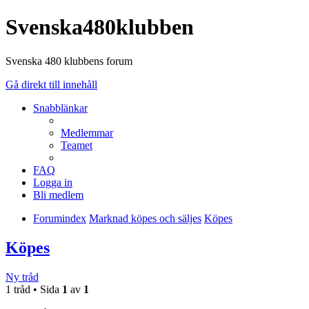
Svenska480klubben
Svenska 480 klubbens forum
Gå direkt till innehåll
Snabblänkar
Medlemmar
Teamet
FAQ
Logga in
Bli medlem
Forumindex
Marknad köpes och säljes
Köpes
Köpes
Ny tråd
1 tråd • Sida
1
av
1