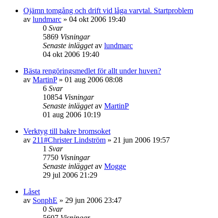
Ojämn tomgång och drift vid låga varvtal. Startproblem
av
lundmarc
»
04 okt 2006 19:40
0
Svar
5869
Visningar
Senaste inlägget
av
lundmarc
04 okt 2006 19:40
Bästa rengöringsmedlet för allt under huven?
av
MartinP
»
01 aug 2006 08:08
6
Svar
10854
Visningar
Senaste inlägget
av
MartinP
01 aug 2006 10:19
Verktyg till bakre bromsoket
av
211#Christer Lindström
»
21 jun 2006 19:57
1
Svar
7750
Visningar
Senaste inlägget
av
Mogge
29 jul 2006 21:29
Låset
av
SonphE
»
29 jun 2006 23:47
0
Svar
5607
Visningar