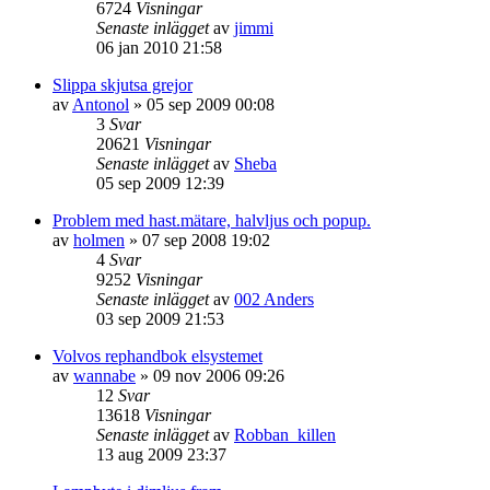
6724
Visningar
Senaste inlägget
av
jimmi
06 jan 2010 21:58
Slippa skjutsa grejor
av
Antonol
»
05 sep 2009 00:08
3
Svar
20621
Visningar
Senaste inlägget
av
Sheba
05 sep 2009 12:39
Problem med hast.mätare, halvljus och popup.
av
holmen
»
07 sep 2008 19:02
4
Svar
9252
Visningar
Senaste inlägget
av
002 Anders
03 sep 2009 21:53
Volvos rephandbok elsystemet
av
wannabe
»
09 nov 2006 09:26
12
Svar
13618
Visningar
Senaste inlägget
av
Robban_killen
13 aug 2009 23:37