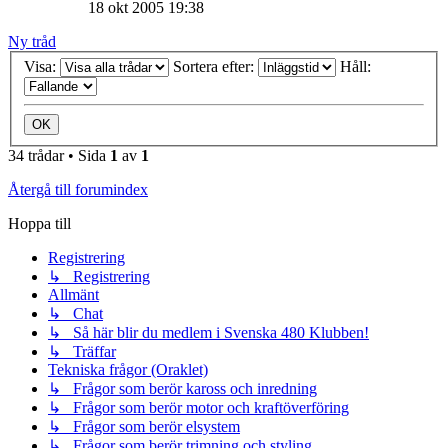
18 okt 2005 19:38
Ny tråd
Visa:
Sortera efter:
Håll:
34 trådar • Sida
1
av
1
Återgå till forumindex
Hoppa till
Registrering
↳ Registrering
Allmänt
↳ Chat
↳ Så här blir du medlem i Svenska 480 Klubben!
↳ Träffar
Tekniska frågor (Oraklet)
↳ Frågor som berör kaross och inredning
↳ Frågor som berör motor och kraftöverföring
↳ Frågor som berör elsystem
↳ Frågor som berör trimning och styling