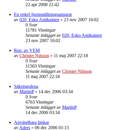
22 apr 2008 21:42
En enkel ljusinställningsapparat
av
020, Esko Antikainen
»
23 nov 2007 16:02
0
Svar
11781
Visningar
Senaste inlägget
av
020, Esko Antikainen
23 nov 2007 16:02
Rep. av VEM
av
Christer Nilsson
»
11 maj 2007 22:18
0
Svar
11503
Visningar
Senaste inlägget
av
Christer Nilsson
11 maj 2007 22:18
Säkringsdosa
av
MartinP
»
14 dec 2006 03:34
0
Svar
6763
Visningar
Senaste inlägget
av
MartinP
14 dec 2006 03:34
Användbara länkar
av
Aders
»
06 dec 2006 01:15