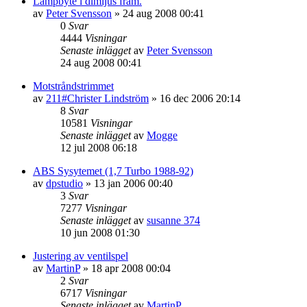
Lampbyte i dimljus fram.
av
Peter Svensson
»
24 aug 2008 00:41
0
Svar
4444
Visningar
Senaste inlägget
av
Peter Svensson
24 aug 2008 00:41
Motstråndstrimmet
av
211#Christer Lindström
»
16 dec 2006 20:14
8
Svar
10581
Visningar
Senaste inlägget
av
Mogge
12 jul 2008 06:18
ABS Sysytemet (1,7 Turbo 1988-92)
av
dpstudio
»
13 jan 2006 00:40
3
Svar
7277
Visningar
Senaste inlägget
av
susanne 374
10 jun 2008 01:30
Justering av ventilspel
av
MartinP
»
18 apr 2008 00:04
2
Svar
6717
Visningar
Senaste inlägget
av
MartinP