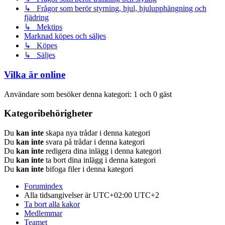
↳ Frågor som berör styrning, hjul, hjulupphängning och
fjädring
↳ Mektips
Marknad köpes och säljes
↳ Köpes
↳ Säljes
Vilka är online
Användare som besöker denna kategori: 1 och 0 gäst
Kategoribehörigheter
Du
kan inte
skapa nya trådar i denna kategori
Du
kan inte
svara på trådar i denna kategori
Du
kan inte
redigera dina inlägg i denna kategori
Du
kan inte
ta bort dina inlägg i denna kategori
Du
kan inte
bifoga filer i denna kategori
Forumindex
Alla tidsangivelser är UTC+02:00 UTC+2
Ta bort alla kakor
Medlemmar
Teamet