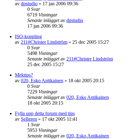
av
dpstudio
»
17 jan 2006 09:36
0
Svar
6719
Visningar
Senaste inlägget
av
dpstudio
17 jan 2006 09:36
ISO-koppling
av
211#Christer Lindström
»
25 dec 2005 15:27
0
Svar
5498
Visningar
Senaste inlägget
av
211#Christer Lindström
25 dec 2005 15:27
Mektips?
av
020, Esko Antikainen
»
18 okt 2005 20:15
0
Svar
7229
Visningar
Senaste inlägget
av
020, Esko Antikainen
18 okt 2005 20:15
Fylla upp detta forum med tips
av
Sellgren
»
17 okt 2005 11:41
1
Svar
5953
Visningar
Senaste inlägget
av
020, Esko Antikainen