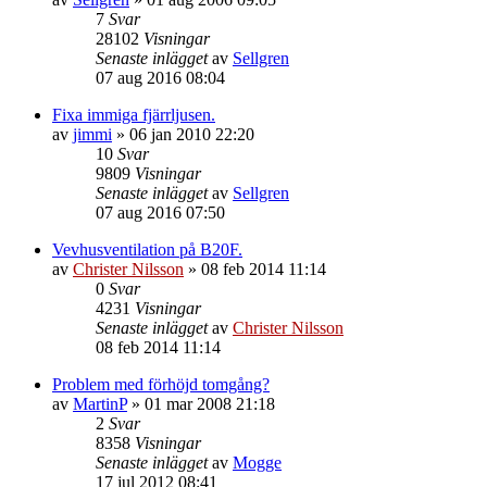
7
Svar
28102
Visningar
Senaste inlägget
av
Sellgren
07 aug 2016 08:04
Fixa immiga fjärrljusen.
av
jimmi
»
06 jan 2010 22:20
10
Svar
9809
Visningar
Senaste inlägget
av
Sellgren
07 aug 2016 07:50
Vevhusventilation på B20F.
av
Christer Nilsson
»
08 feb 2014 11:14
0
Svar
4231
Visningar
Senaste inlägget
av
Christer Nilsson
08 feb 2014 11:14
Problem med förhöjd tomgång?
av
MartinP
»
01 mar 2008 21:18
2
Svar
8358
Visningar
Senaste inlägget
av
Mogge
17 jul 2012 08:41