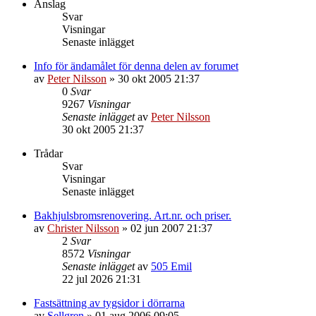
Anslag
Svar
Visningar
Senaste inlägget
Info för ändamålet för denna delen av forumet
av
Peter Nilsson
»
30 okt 2005 21:37
0
Svar
9267
Visningar
Senaste inlägget
av
Peter Nilsson
30 okt 2005 21:37
Trådar
Svar
Visningar
Senaste inlägget
Bakhjulsbromsrenovering. Art.nr. och priser.
av
Christer Nilsson
»
02 jun 2007 21:37
2
Svar
8572
Visningar
Senaste inlägget
av
505 Emil
22 jul 2026 21:31
Fastsättning av tygsidor i dörrarna
av
Sellgren
»
01 aug 2006 09:05