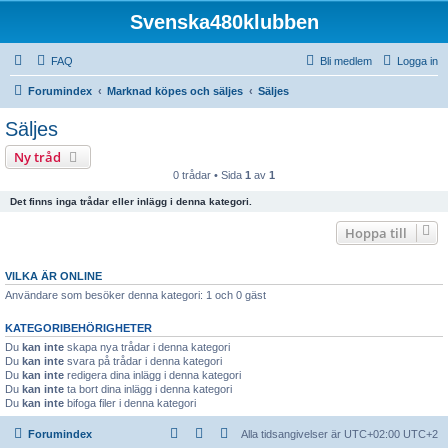
Svenska480klubben
FAQ
Bli medlem
Logga in
Forumindex
Marknad köpes och säljes
Säljes
Säljes
Ny tråd
0 trådar • Sida
1
av
1
Det finns inga trådar eller inlägg i denna kategori.
Hoppa till
VILKA ÄR ONLINE
Användare som besöker denna kategori: 1 och 0 gäst
KATEGORIBEHÖRIGHETER
Du
kan inte
skapa nya trådar i denna kategori
Du
kan inte
svara på trådar i denna kategori
Du
kan inte
redigera dina inlägg i denna kategori
Du
kan inte
ta bort dina inlägg i denna kategori
Du
kan inte
bifoga filer i denna kategori
Forumindex
Alla tidsangivelser är UTC+02:00 UTC+2