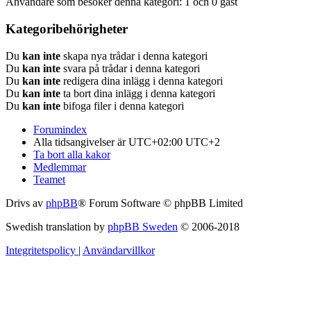
Användare som besöker denna kategori: 1 och 0 gäst
Kategoribehörigheter
Du
kan inte
skapa nya trådar i denna kategori
Du
kan inte
svara på trådar i denna kategori
Du
kan inte
redigera dina inlägg i denna kategori
Du
kan inte
ta bort dina inlägg i denna kategori
Du
kan inte
bifoga filer i denna kategori
Forumindex
Alla tidsangivelser är UTC+02:00 UTC+2
Ta bort alla kakor
Medlemmar
Teamet
Drivs av
phpBB
® Forum Software © phpBB Limited
Swedish translation by
phpBB Sweden
© 2006-2018
Integritetspolicy
|
Användarvillkor