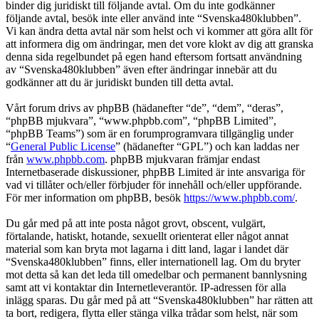
binder dig juridiskt till följande avtal. Om du inte godkänner
följande avtal, besök inte eller använd inte “Svenska480klubben”.
Vi kan ändra detta avtal när som helst och vi kommer att göra allt för
att informera dig om ändringar, men det vore klokt av dig att granska
denna sida regelbundet på egen hand eftersom fortsatt användning
av “Svenska480klubben” även efter ändringar innebär att du
godkänner att du är juridiskt bunden till detta avtal.
Vårt forum drivs av phpBB (hädanefter “de”, “dem”, “deras”,
“phpBB mjukvara”, “www.phpbb.com”, “phpBB Limited”,
“phpBB Teams”) som är en forumprogramvara tillgänglig under
“
General Public License
” (hädanefter “GPL”) och kan laddas ner
från
www.phpbb.com
. phpBB mjukvaran främjar endast
Internetbaserade diskussioner, phpBB Limited är inte ansvariga för
vad vi tillåter och/eller förbjuder för innehåll och/eller uppförande.
För mer information om phpBB, besök
https://www.phpbb.com/
.
Du går med på att inte posta något grovt, obscent, vulgärt,
förtalande, hatiskt, hotande, sexuellt orienterat eller något annat
material som kan bryta mot lagarna i ditt land, lagar i landet där
“Svenska480klubben” finns, eller internationell lag. Om du bryter
mot detta så kan det leda till omedelbar och permanent bannlysning
samt att vi kontaktar din Internetleverantör. IP-adressen för alla
inlägg sparas. Du går med på att “Svenska480klubben” har rätten att
ta bort, redigera, flytta eller stänga vilka trådar som helst, när som