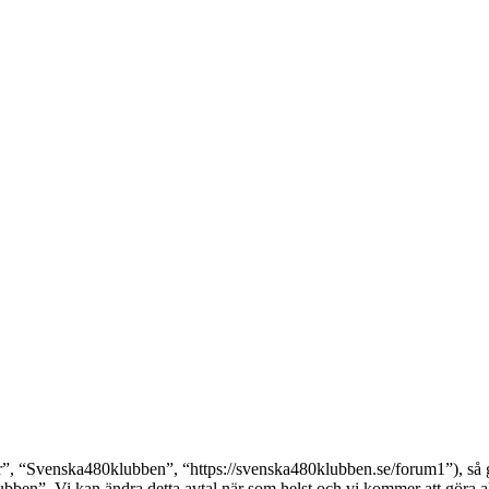
 “Svenska480klubben”, “https://svenska480klubben.se/forum1”), så godk
ben”. Vi kan ändra detta avtal när som helst och vi kommer att göra all