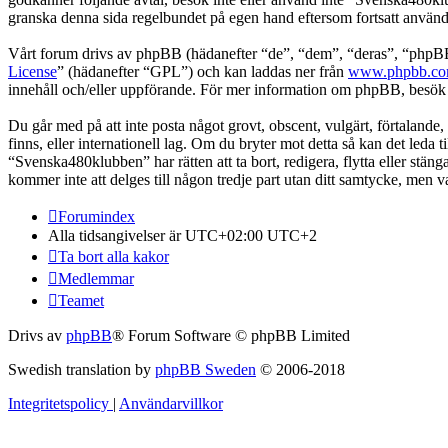
granska denna sida regelbundet på egen hand eftersom fortsatt användn
Vårt forum drivs av phpBB (hädanefter “de”, “dem”, “deras”, “ph
License
” (hädanefter “GPL”) och kan laddas ner från
www.phpbb.c
innehåll och/eller uppförande. För mer information om phpBB, besö
Du går med på att inte posta något grovt, obscent, vulgärt, förtalande,
finns, eller internationell lag. Om du bryter mot detta så kan det leda
“Svenska480klubben” har rätten att ta bort, redigera, flytta eller stä
kommer inte att delges till någon tredje part utan ditt samtycke, men
Forumindex
Alla tidsangivelser är UTC+02:00 UTC+2
Ta bort alla kakor
Medlemmar
Teamet
Drivs av
phpBB
® Forum Software © phpBB Limited
Swedish translation by
phpBB Sweden
© 2006-2018
Integritetspolicy
|
Användarvillkor