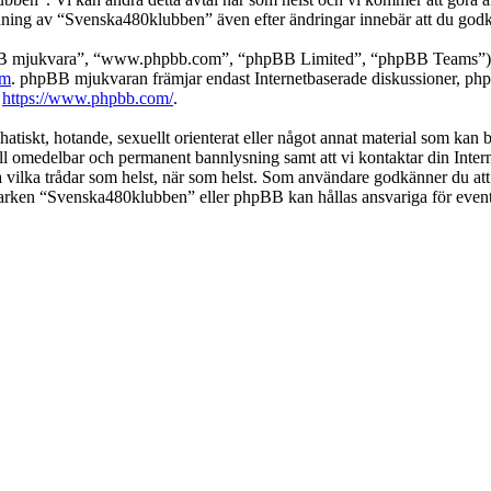
ing av “Svenska480klubben” även efter ändringar innebär att du godkänne
pBB mjukvara”, “www.phpbb.com”, “phpBB Limited”, “phpBB Teams”) s
om
. phpBB mjukvaran främjar endast Internetbaserade diskussioner, phpBB
k
https://www.phpbb.com/
.
 hatiskt, hotande, sexuellt orienterat eller något annat material som kan
 till omedelbar och permanent bannlysning samt att vi kontaktar din Inter
nga vilka trådar som helst, när som helst. Som användare godkänner du att
 varken “Svenska480klubben” eller phpBB kan hållas ansvariga för event