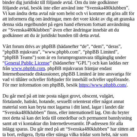
binder dig juridiskt till följande avtal. Om du inte godkänner
följande avtal, besök inte eller använd inte “Svenska480klubben”.
Vi kan ändra detta avtal när som helst och vi kommer att göra allt för
att informera dig om ändringar, men det vore klokt av dig att granska
denna sida regelbundet på egen hand eftersom fortsatt användning
av “Svenska480klubben” även efter ändringar innebär att du
godkänner att du är juridiskt bunden till detta avtal.
Vårt forum drivs av phpBB (hädanefter “de”, “dem”, “deras”,
“phpBB mjukvara”, “www.phpbb.com”, “phpBB Limited”,
“phpBB Teams”) som är en forumprogramvara tillgänglig under
“
General Public License
” (hädanefter “GPL”) och kan laddas ner
från
www.phpbb.com
. phpBB mjukvaran främjar endast
Internetbaserade diskussioner, phpBB Limited är inte ansvariga för
vad vi tillåter och/eller förbjuder för innehåll och/eller uppförande.
För mer information om phpBB, besök
https://www.phpbb.com/
.
Du går med på att inte posta något grovt, obscent, vulgärt,
förtalande, hatiskt, hotande, sexuellt orienterat eller något annat
material som kan bryta mot lagarna i ditt land, lagar i landet där
“Svenska480klubben” finns, eller internationell lag. Om du bryter
mot detta så kan det leda till omedelbar och permanent bannlysning
samt att vi kontaktar din Internetleverantör. IP-adressen för alla
inlägg sparas. Du går med på att “Svenska480klubben” har rätten att
ta bort, redigera, flytta eller stänga vilka trådar som helst, när som