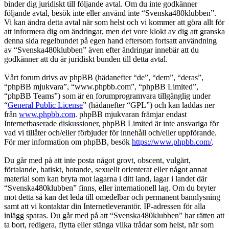
binder dig juridiskt till följande avtal. Om du inte godkänner
följande avtal, besök inte eller använd inte “Svenska480klubben”.
Vi kan ändra detta avtal när som helst och vi kommer att göra allt för
att informera dig om ändringar, men det vore klokt av dig att granska
denna sida regelbundet på egen hand eftersom fortsatt användning
av “Svenska480klubben” även efter ändringar innebär att du
godkänner att du är juridiskt bunden till detta avtal.
Vårt forum drivs av phpBB (hädanefter “de”, “dem”, “deras”,
“phpBB mjukvara”, “www.phpbb.com”, “phpBB Limited”,
“phpBB Teams”) som är en forumprogramvara tillgänglig under
“
General Public License
” (hädanefter “GPL”) och kan laddas ner
från
www.phpbb.com
. phpBB mjukvaran främjar endast
Internetbaserade diskussioner, phpBB Limited är inte ansvariga för
vad vi tillåter och/eller förbjuder för innehåll och/eller uppförande.
För mer information om phpBB, besök
https://www.phpbb.com/
.
Du går med på att inte posta något grovt, obscent, vulgärt,
förtalande, hatiskt, hotande, sexuellt orienterat eller något annat
material som kan bryta mot lagarna i ditt land, lagar i landet där
“Svenska480klubben” finns, eller internationell lag. Om du bryter
mot detta så kan det leda till omedelbar och permanent bannlysning
samt att vi kontaktar din Internetleverantör. IP-adressen för alla
inlägg sparas. Du går med på att “Svenska480klubben” har rätten att
ta bort, redigera, flytta eller stänga vilka trådar som helst, när som