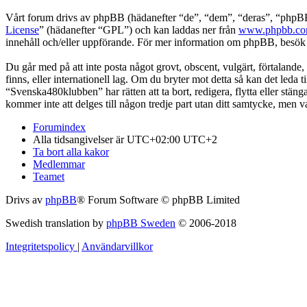
Vårt forum drivs av phpBB (hädanefter “de”, “dem”, “deras”, “ph
License
” (hädanefter “GPL”) och kan laddas ner från
www.phpbb.c
innehåll och/eller uppförande. För mer information om phpBB, besö
Du går med på att inte posta något grovt, obscent, vulgärt, förtalande,
finns, eller internationell lag. Om du bryter mot detta så kan det leda
“Svenska480klubben” har rätten att ta bort, redigera, flytta eller stä
kommer inte att delges till någon tredje part utan ditt samtycke, men
Forumindex
Alla tidsangivelser är UTC+02:00 UTC+2
Ta bort alla kakor
Medlemmar
Teamet
Drivs av
phpBB
® Forum Software © phpBB Limited
Swedish translation by
phpBB Sweden
© 2006-2018
Integritetspolicy
|
Användarvillkor