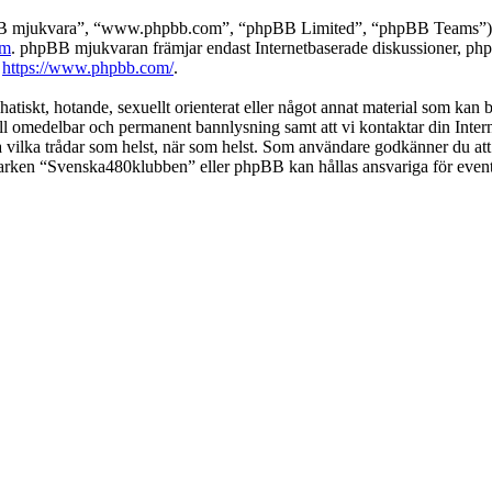
pBB mjukvara”, “www.phpbb.com”, “phpBB Limited”, “phpBB Teams”) s
om
. phpBB mjukvaran främjar endast Internetbaserade diskussioner, phpBB
k
https://www.phpbb.com/
.
 hatiskt, hotande, sexuellt orienterat eller något annat material som kan
 till omedelbar och permanent bannlysning samt att vi kontaktar din Inter
nga vilka trådar som helst, när som helst. Som användare godkänner du att
 varken “Svenska480klubben” eller phpBB kan hållas ansvariga för event