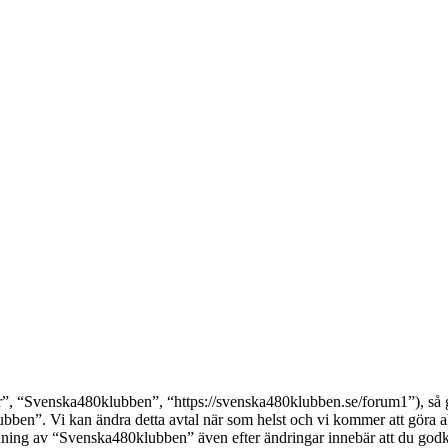
 “Svenska480klubben”, “https://svenska480klubben.se/forum1”), så godk
ben”. Vi kan ändra detta avtal när som helst och vi kommer att göra all
ing av “Svenska480klubben” även efter ändringar innebär att du godkänne