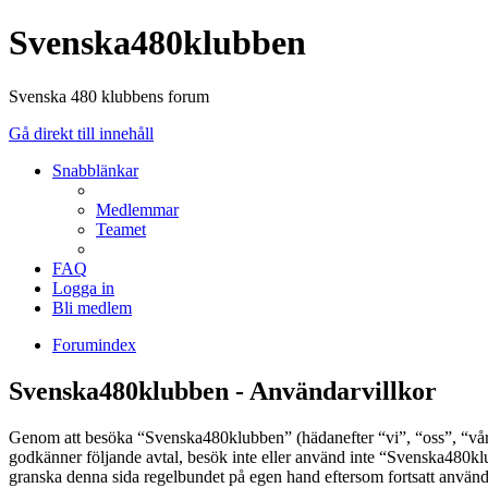
Svenska480klubben
Svenska 480 klubbens forum
Gå direkt till innehåll
Snabblänkar
Medlemmar
Teamet
FAQ
Logga in
Bli medlem
Forumindex
Svenska480klubben - Användarvillkor
Genom att besöka “Svenska480klubben” (hädanefter “vi”, “oss”, “vår”,
godkänner följande avtal, besök inte eller använd inte “Svenska480klub
granska denna sida regelbundet på egen hand eftersom fortsatt användn