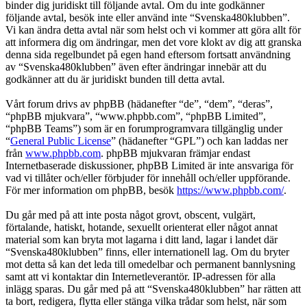
binder dig juridiskt till följande avtal. Om du inte godkänner
följande avtal, besök inte eller använd inte “Svenska480klubben”.
Vi kan ändra detta avtal när som helst och vi kommer att göra allt för
att informera dig om ändringar, men det vore klokt av dig att granska
denna sida regelbundet på egen hand eftersom fortsatt användning
av “Svenska480klubben” även efter ändringar innebär att du
godkänner att du är juridiskt bunden till detta avtal.
Vårt forum drivs av phpBB (hädanefter “de”, “dem”, “deras”,
“phpBB mjukvara”, “www.phpbb.com”, “phpBB Limited”,
“phpBB Teams”) som är en forumprogramvara tillgänglig under
“
General Public License
” (hädanefter “GPL”) och kan laddas ner
från
www.phpbb.com
. phpBB mjukvaran främjar endast
Internetbaserade diskussioner, phpBB Limited är inte ansvariga för
vad vi tillåter och/eller förbjuder för innehåll och/eller uppförande.
För mer information om phpBB, besök
https://www.phpbb.com/
.
Du går med på att inte posta något grovt, obscent, vulgärt,
förtalande, hatiskt, hotande, sexuellt orienterat eller något annat
material som kan bryta mot lagarna i ditt land, lagar i landet där
“Svenska480klubben” finns, eller internationell lag. Om du bryter
mot detta så kan det leda till omedelbar och permanent bannlysning
samt att vi kontaktar din Internetleverantör. IP-adressen för alla
inlägg sparas. Du går med på att “Svenska480klubben” har rätten att
ta bort, redigera, flytta eller stänga vilka trådar som helst, när som