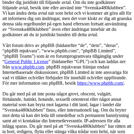
binder dig juridiskt till följande avtal. Om du inte godkänner
följande avtal, besök inte eller använd inte “Svenska480klubben”.
Vi kan ändra detta avtal när som helst och vi kommer att göra allt för
att informera dig om ändringar, men det vore klokt av dig att granska
denna sida regelbundet på egen hand eftersom fortsatt användning
av “Svenska480klubben” även efter ändringar innebär att du
godkänner att du är juridiskt bunden till detta avtal.
Vårt forum drivs av phpBB (hädanefter “de”, “dem”, “deras”,
“phpBB mjukvara”, “www.phpbb.com”, “phpBB Limited”,
“phpBB Teams”) som är en forumprogramvara tillgänglig under
“
General Public License
” (hädanefter “GPL”) och kan laddas ner
från
www.phpbb.com
. phpBB mjukvaran främjar endast
Internetbaserade diskussioner, phpBB Limited är inte ansvariga för
vad vi tillåter och/eller förbjuder för innehåll och/eller uppförande.
För mer information om phpBB, besök
https://www.phpbb.com/
.
Du går med på att inte posta något grovt, obscent, vulgärt,
förtalande, hatiskt, hotande, sexuellt orienterat eller något annat
material som kan bryta mot lagarna i ditt land, lagar i landet där
“Svenska480klubben” finns, eller internationell lag. Om du bryter
mot detta så kan det leda till omedelbar och permanent bannlysning
samt att vi kontaktar din Internetleverantör. IP-adressen för alla
inlägg sparas. Du går med på att “Svenska480klubben” har rätten att
ta bort, redigera, flytta eller stänga vilka trådar som helst, när som