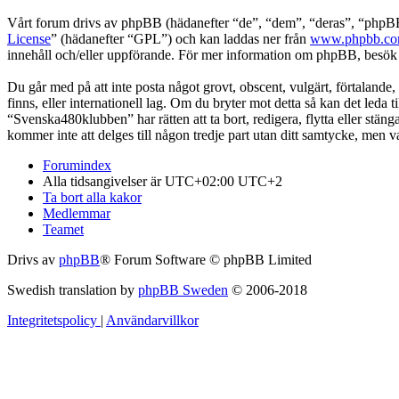
Vårt forum drivs av phpBB (hädanefter “de”, “dem”, “deras”, “ph
License
” (hädanefter “GPL”) och kan laddas ner från
www.phpbb.c
innehåll och/eller uppförande. För mer information om phpBB, besö
Du går med på att inte posta något grovt, obscent, vulgärt, förtalande,
finns, eller internationell lag. Om du bryter mot detta så kan det leda
“Svenska480klubben” har rätten att ta bort, redigera, flytta eller stä
kommer inte att delges till någon tredje part utan ditt samtycke, men
Forumindex
Alla tidsangivelser är UTC+02:00 UTC+2
Ta bort alla kakor
Medlemmar
Teamet
Drivs av
phpBB
® Forum Software © phpBB Limited
Swedish translation by
phpBB Sweden
© 2006-2018
Integritetspolicy
|
Användarvillkor