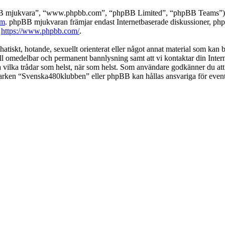
pBB mjukvara”, “www.phpbb.com”, “phpBB Limited”, “phpBB Teams”) s
om
. phpBB mjukvaran främjar endast Internetbaserade diskussioner, phpBB
k
https://www.phpbb.com/
.
 hatiskt, hotande, sexuellt orienterat eller något annat material som kan
 till omedelbar och permanent bannlysning samt att vi kontaktar din Inter
nga vilka trådar som helst, när som helst. Som användare godkänner du att
 varken “Svenska480klubben” eller phpBB kan hållas ansvariga för event