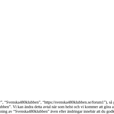
 “Svenska480klubben”, “https://svenska480klubben.se/forum1”), så godk
ben”. Vi kan ändra detta avtal när som helst och vi kommer att göra all
ing av “Svenska480klubben” även efter ändringar innebär att du godkänne