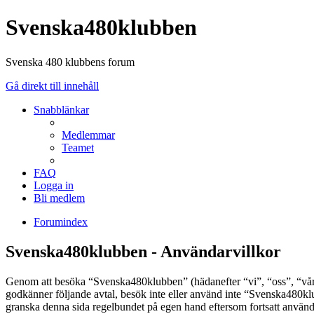
Svenska480klubben
Svenska 480 klubbens forum
Gå direkt till innehåll
Snabblänkar
Medlemmar
Teamet
FAQ
Logga in
Bli medlem
Forumindex
Svenska480klubben - Användarvillkor
Genom att besöka “Svenska480klubben” (hädanefter “vi”, “oss”, “vår”,
godkänner följande avtal, besök inte eller använd inte “Svenska480klub
granska denna sida regelbundet på egen hand eftersom fortsatt användn