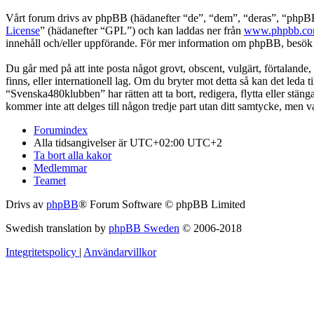
Vårt forum drivs av phpBB (hädanefter “de”, “dem”, “deras”, “ph
License
” (hädanefter “GPL”) och kan laddas ner från
www.phpbb.c
innehåll och/eller uppförande. För mer information om phpBB, besö
Du går med på att inte posta något grovt, obscent, vulgärt, förtalande,
finns, eller internationell lag. Om du bryter mot detta så kan det leda
“Svenska480klubben” har rätten att ta bort, redigera, flytta eller stä
kommer inte att delges till någon tredje part utan ditt samtycke, men
Forumindex
Alla tidsangivelser är UTC+02:00 UTC+2
Ta bort alla kakor
Medlemmar
Teamet
Drivs av
phpBB
® Forum Software © phpBB Limited
Swedish translation by
phpBB Sweden
© 2006-2018
Integritetspolicy
|
Användarvillkor