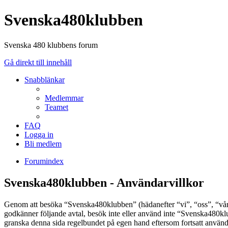
Svenska480klubben
Svenska 480 klubbens forum
Gå direkt till innehåll
Snabblänkar
Medlemmar
Teamet
FAQ
Logga in
Bli medlem
Forumindex
Svenska480klubben - Användarvillkor
Genom att besöka “Svenska480klubben” (hädanefter “vi”, “oss”, “vår”,
godkänner följande avtal, besök inte eller använd inte “Svenska480klub
granska denna sida regelbundet på egen hand eftersom fortsatt användn