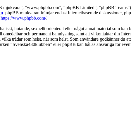
pBB mjukvara”, “www.phpbb.com”, “phpBB Limited”, “phpBB Teams”) s
om
. phpBB mjukvaran främjar endast Internetbaserade diskussioner, phpBB
k
https://www.phpbb.com/
.
 hatiskt, hotande, sexuellt orienterat eller något annat material som kan
 till omedelbar och permanent bannlysning samt att vi kontaktar din Inter
nga vilka trådar som helst, när som helst. Som användare godkänner du att
 varken “Svenska480klubben” eller phpBB kan hållas ansvariga för event