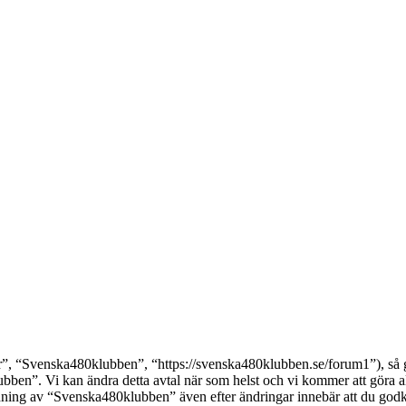
 “Svenska480klubben”, “https://svenska480klubben.se/forum1”), så godk
ben”. Vi kan ändra detta avtal när som helst och vi kommer att göra all
ing av “Svenska480klubben” även efter ändringar innebär att du godkänne