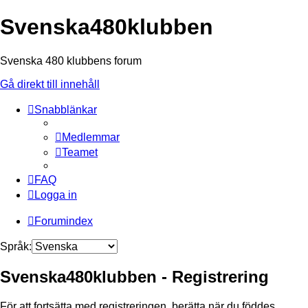
Svenska480klubben
Svenska 480 klubbens forum
Gå direkt till innehåll
Snabblänkar
Medlemmar
Teamet
FAQ
Logga in
Forumindex
Språk:
Svenska480klubben - Registrering
För att fortsätta med registreringen, berätta när du föddes.