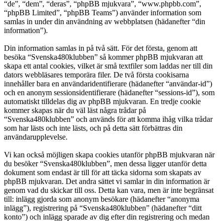
“de”, “dem”, “deras”, “phpBB mjukvara”, “www.phpbb.com”,
“phpBB Limited”, “phpBB Teams”) använder information som
samlas in under din användning av webbplatsen (hädanefter “din
information”).
Din information samlas in på två sätt. För det första, genom att
besöka “Svenska480klubben” så kommer phpBB mjukvaran att
skapa ett antal cookies, vilket är små textfiler som laddas ner till din
dators webbläsares temporära filer. De två första cookisarna
innehåller bara en användaridentifierare (hädanefter “användar-id”)
och en anonym sessionsidentifierare (hädanefter “sessions-id”), som
automatiskt tilldelas dig av phpBB mjukvaran. En tredje cookie
kommer skapas när du väl läst några trådar på
“Svenska480klubben” och används för att komma ihåg vilka trådar
som har lästs och inte lästs, och på detta sätt förbättras din
användarupplevelse.
Vi kan också möjligen skapa cookies utanför phpBB mjukvaran när
du besöker “Svenska480klubben”, men dessa ligger utanför detta
dokument som endast är till för att täcka sidorna som skapats av
phpBB mjukvaran. Det andra sättet vi samlar in din information är
genom vad du skickar till oss. Detta kan vara, men är inte begränsat
till: inlägg gjorda som anonym besökare (hädanefter “anonyma
inlägg”), registrering på “Svenska480klubben” (hädanefter “ditt
konto”) och inlägg sparade av dig efter din registrering och medan