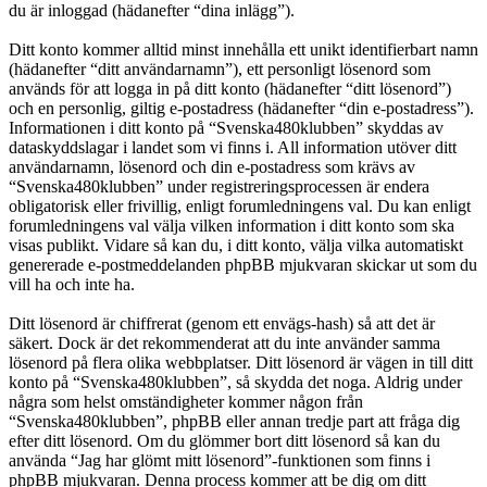
du är inloggad (hädanefter “dina inlägg”).
Ditt konto kommer alltid minst innehålla ett unikt identifierbart namn
(hädanefter “ditt användarnamn”), ett personligt lösenord som
används för att logga in på ditt konto (hädanefter “ditt lösenord”)
och en personlig, giltig e-postadress (hädanefter “din e-postadress”).
Informationen i ditt konto på “Svenska480klubben” skyddas av
dataskyddslagar i landet som vi finns i. All information utöver ditt
användarnamn, lösenord och din e-postadress som krävs av
“Svenska480klubben” under registreringsprocessen är endera
obligatorisk eller frivillig, enligt forumledningens val. Du kan enligt
forumledningens val välja vilken information i ditt konto som ska
visas publikt. Vidare så kan du, i ditt konto, välja vilka automatiskt
genererade e-postmeddelanden phpBB mjukvaran skickar ut som du
vill ha och inte ha.
Ditt lösenord är chiffrerat (genom ett envägs-hash) så att det är
säkert. Dock är det rekommenderat att du inte använder samma
lösenord på flera olika webbplatser. Ditt lösenord är vägen in till ditt
konto på “Svenska480klubben”, så skydda det noga. Aldrig under
några som helst omständigheter kommer någon från
“Svenska480klubben”, phpBB eller annan tredje part att fråga dig
efter ditt lösenord. Om du glömmer bort ditt lösenord så kan du
använda “Jag har glömt mitt lösenord”-funktionen som finns i
phpBB mjukvaran. Denna process kommer att be dig om ditt