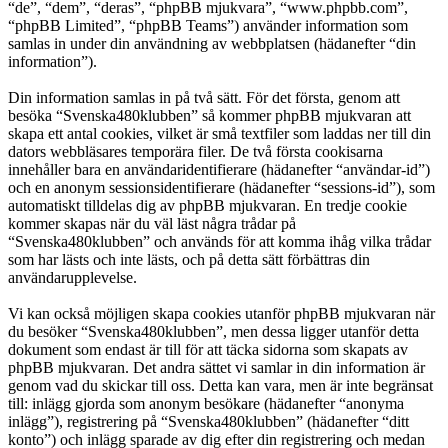
“de”, “dem”, “deras”, “phpBB mjukvara”, “www.phpbb.com”,
“phpBB Limited”, “phpBB Teams”) använder information som
samlas in under din användning av webbplatsen (hädanefter “din
information”).
Din information samlas in på två sätt. För det första, genom att
besöka “Svenska480klubben” så kommer phpBB mjukvaran att
skapa ett antal cookies, vilket är små textfiler som laddas ner till din
dators webbläsares temporära filer. De två första cookisarna
innehåller bara en användaridentifierare (hädanefter “användar-id”)
och en anonym sessionsidentifierare (hädanefter “sessions-id”), som
automatiskt tilldelas dig av phpBB mjukvaran. En tredje cookie
kommer skapas när du väl läst några trådar på
“Svenska480klubben” och används för att komma ihåg vilka trådar
som har lästs och inte lästs, och på detta sätt förbättras din
användarupplevelse.
Vi kan också möjligen skapa cookies utanför phpBB mjukvaran när
du besöker “Svenska480klubben”, men dessa ligger utanför detta
dokument som endast är till för att täcka sidorna som skapats av
phpBB mjukvaran. Det andra sättet vi samlar in din information är
genom vad du skickar till oss. Detta kan vara, men är inte begränsat
till: inlägg gjorda som anonym besökare (hädanefter “anonyma
inlägg”), registrering på “Svenska480klubben” (hädanefter “ditt
konto”) och inlägg sparade av dig efter din registrering och medan