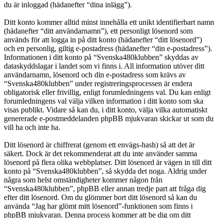
du är inloggad (hädanefter “dina inlägg”).
Ditt konto kommer alltid minst innehålla ett unikt identifierbart namn
(hädanefter “ditt användarnamn”), ett personligt lösenord som
används för att logga in på ditt konto (hädanefter “ditt lösenord”)
och en personlig, giltig e-postadress (hädanefter “din e-postadress”).
Informationen i ditt konto på “Svenska480klubben” skyddas av
dataskyddslagar i landet som vi finns i. All information utöver ditt
användarnamn, lösenord och din e-postadress som krävs av
“Svenska480klubben” under registreringsprocessen är endera
obligatorisk eller frivillig, enligt forumledningens val. Du kan enligt
forumledningens val välja vilken information i ditt konto som ska
visas publikt. Vidare så kan du, i ditt konto, välja vilka automatiskt
genererade e-postmeddelanden phpBB mjukvaran skickar ut som du
vill ha och inte ha.
Ditt lösenord är chiffrerat (genom ett envägs-hash) så att det är
säkert. Dock är det rekommenderat att du inte använder samma
lösenord på flera olika webbplatser. Ditt lösenord är vägen in till ditt
konto på “Svenska480klubben”, så skydda det noga. Aldrig under
några som helst omständigheter kommer någon från
“Svenska480klubben”, phpBB eller annan tredje part att fråga dig
efter ditt lösenord. Om du glömmer bort ditt lösenord så kan du
använda “Jag har glömt mitt lösenord”-funktionen som finns i
phpBB mjukvaran. Denna process kommer att be dig om ditt