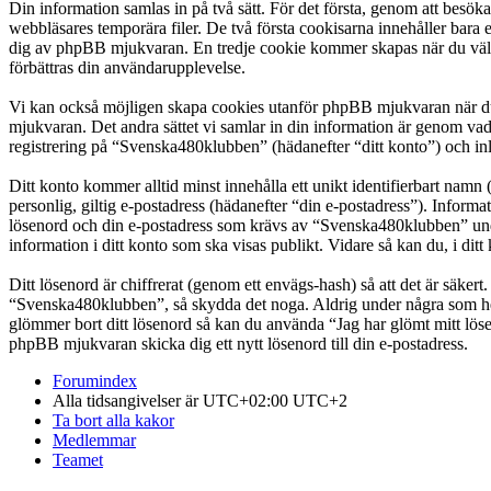
Din information samlas in på två sätt. För det första, genom att besö
webbläsares temporära filer. De två första cookisarna innehåller bara 
dig av phpBB mjukvaran. En tredje cookie kommer skapas när du väl lä
förbättras din användarupplevelse.
Vi kan också möjligen skapa cookies utanför phpBB mjukvaran när du
mjukvaran. Det andra sättet vi samlar in din information är genom vad
registrering på “Svenska480klubben” (hädanefter “ditt konto”) och inl
Ditt konto kommer alltid minst innehålla ett unikt identifierbart namn 
personlig, giltig e-postadress (hädanefter “din e-postadress”). Infor
lösenord och din e-postadress som krävs av “Svenska480klubben” under 
information i ditt konto som ska visas publikt. Vidare så kan du, i d
Ditt lösenord är chiffrerat (genom ett envägs-hash) så att det är säker
“Svenska480klubben”, så skydda det noga. Aldrig under några som hel
glömmer bort ditt lösenord så kan du använda “Jag har glömt mitt l
phpBB mjukvaran skicka dig ett nytt lösenord till din e-postadress.
Forumindex
Alla tidsangivelser är UTC+02:00 UTC+2
Ta bort alla kakor
Medlemmar
Teamet