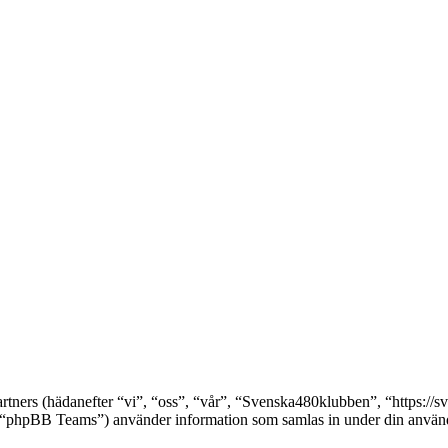
artners (hädanefter “vi”, “oss”, “vår”, “Svenska480klubben”, “https:
pBB Teams”) använder information som samlas in under din användni