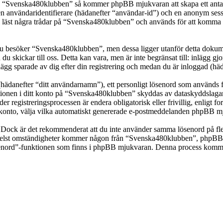
ka “Svenska480klubben” så kommer phpBB mjukvaran att skapa ett antal co
en användaridentifierare (hädanefter “användar-id”) och en anonym sessio
st några trådar på “Svenska480klubben” och används för att komma ihåg 
 besöker “Svenska480klubben”, men dessa ligger utanför detta dokumen
 du skickar till oss. Detta kan vara, men är inte begränsat till: inläg
ägg sparade av dig efter din registrering och medan du är inloggad (häd
(hädanefter “ditt användarnamn”), ett personligt lösenord som används fö
mationen i ditt konto på “Svenska480klubben” skyddas av dataskyddslagar 
registreringsprocessen är endera obligatorisk eller frivillig, enligt f
itt konto, välja vilka automatiskt genererade e-postmeddelanden phpBB mj
t. Dock är det rekommenderat att du inte använder samma lösenord på fler
st omständigheter kommer någon från “Svenska480klubben”, phpBB eller
ösenord”-funktionen som finns i phpBB mjukvaran. Denna process komme