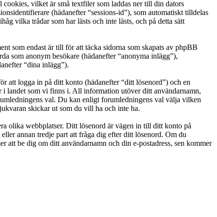
okies, vilket är små textfiler som laddas ner till din dators
nsidentifierare (hädanefter “sessions-id”), som automatiskt tilldelas
vilka trådar som har lästs och inte lästs, och på detta sätt
t som endast är till för att täcka sidorna som skapats av phpBB
g gjorda som anonym besökare (hädanefter “anonyma inlägg”),
anefter “dina inlägg”).
r att logga in på ditt konto (hädanefter “ditt lösenord”) och en
i landet som vi finns i. All information utöver ditt användarnamn,
orumledningens val. Du kan enligt forumledningens val välja vilken
ukvaran skickar ut som du vill ha och inte ha.
a olika webbplatser. Ditt lösenord är vägen in till ditt konto på
 annan tredje part att fråga dig efter ditt lösenord. Om du
r att be dig om ditt användarnamn och din e-postadress, sen kommer