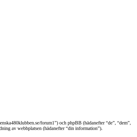
//svenska480klubben.se/forum1”) och phpBB (hädanefter “de”, “dem”,
ng av webbplatsen (hädanefter “din information”).