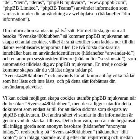
“de”, “dem”, “deras”, “phpBB mjukvara”, “www.phpbb.com”,
“phpBB Limited”, “phpBB Teams”) använder information som
samlas in under din användning av webbplatsen (hädanefter “din
information”).
Din information samlas in på två sätt. För det första, genom att
besöka “Svenska480klubben” så kommer phpBB mjukvaran att
skapa ett antal cookies, vilket är små textfiler som laddas ner till din
dators webbläsares temporära filer. De två första cookisarna
innehåller bara en användaridentifierare (hädanefter “användar-id”)
och en anonym sessionsidentifierare (hädanefter “sessions-id”), som
automatiskt tilldelas dig av phpBB mjukvaran. En tredje cookie
kommer skapas när du väl läst några trådar på
“Svenska480klubben” och används för att komma ihåg vilka trådar
som har lästs och inte lästs, och på detta sätt förbättras din
användarupplevelse.
Vi kan också möjligen skapa cookies utanför phpBB mjukvaran när
du besöker “Svenska480klubben”, men dessa ligger utanför detta
dokument som endast är till för att täcka sidorna som skapats av
phpBB mjukvaran. Det andra sättet vi samlar in din information är
genom vad du skickar till oss. Detta kan vara, men är inte begränsat
till: inlägg gjorda som anonym besökare (hädanefter “anonyma
inlägg”), registrering på “Svenska480klubben” (hädanefter “ditt
konto”) och inlägg sparade av dig efter din registrering och medan