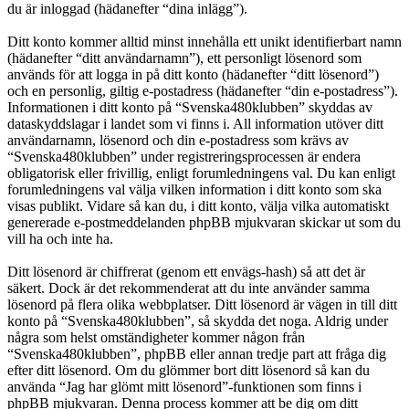
du är inloggad (hädanefter “dina inlägg”).
Ditt konto kommer alltid minst innehålla ett unikt identifierbart namn
(hädanefter “ditt användarnamn”), ett personligt lösenord som
används för att logga in på ditt konto (hädanefter “ditt lösenord”)
och en personlig, giltig e-postadress (hädanefter “din e-postadress”).
Informationen i ditt konto på “Svenska480klubben” skyddas av
dataskyddslagar i landet som vi finns i. All information utöver ditt
användarnamn, lösenord och din e-postadress som krävs av
“Svenska480klubben” under registreringsprocessen är endera
obligatorisk eller frivillig, enligt forumledningens val. Du kan enligt
forumledningens val välja vilken information i ditt konto som ska
visas publikt. Vidare så kan du, i ditt konto, välja vilka automatiskt
genererade e-postmeddelanden phpBB mjukvaran skickar ut som du
vill ha och inte ha.
Ditt lösenord är chiffrerat (genom ett envägs-hash) så att det är
säkert. Dock är det rekommenderat att du inte använder samma
lösenord på flera olika webbplatser. Ditt lösenord är vägen in till ditt
konto på “Svenska480klubben”, så skydda det noga. Aldrig under
några som helst omständigheter kommer någon från
“Svenska480klubben”, phpBB eller annan tredje part att fråga dig
efter ditt lösenord. Om du glömmer bort ditt lösenord så kan du
använda “Jag har glömt mitt lösenord”-funktionen som finns i
phpBB mjukvaran. Denna process kommer att be dig om ditt