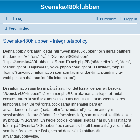
Svenska480klubben
FAQ
Bli medlem
Logga in
Forumindex
Svenska480klubben - Integritetspolicy
Denna policy förklarar i detalj hur “Svenska480klubben” och deras partners
(hädanefter “vi”, “oss”, “vår”, “Svenska480klubben”,
“https://svenska480klubben.se/forum1”) och phpBB (hädanefter “de”, “dem”,
“deras”, “phpBB mjukvara”, “www.phpbb.com”, “phpBB Limited”, “phpBB
Teams”) använder information som samlas in under din användning av
webbplatsen (hädanefter “din information”).
Din information samlas in på två sätt. För det första, genom att besöka
“Svenska480klubben” så kommer phpBB mjukvaran att skapa ett antal
cookies, vilket är små textfiler som laddas ner till din dators webbläsares
temporära filer. De två första cookisarna innehåller bara en
användaridentifierare (hädanefter “användar-id”) och en anonym
sessionsidentifierare (hädanefter “sessions-id”), som automatiskt tilldelas dig
av phpBB mjukvaran. En tredje cookie kommer skapas när du väl läst några
trådar på “Svenska480klubben” och används för att komma ihåg vilka trådar
som har lästs och inte lästs, och på detta sätt förbättras din
användarupplevelse.