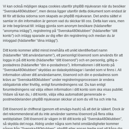
Vi kan också möjligen skapa cookies utanför phpBB mjukvaran när du besöker
“Svenska480klubben”, men dessa ligger utanför detta dokument som endast är
till för att täcka sidorna som skapats av phpBB mjukvaran. Det andra sättet vi
samlar in din information är genom vad du skickar till oss. Detta kan vara, men
är inte begränsat till: inlägg gjorda som anonym besökare (hädanefter
“anonyma inlägg”), registrering på “Svenska480klubben” (hädanefter “ditt
konto”) och inlägg sparade av dig efter din registrering och medan du är
inloggad (hädanefter “dina inlägg”).
Ditt konto kommer alltid minst innehålla ett unikt identifierbart namn
(hädanefter “ditt användarnamn”), ett personligt lösenord som används för att
logga in på ditt konto (hädanefter “ditt lösenord”) och en personlig, giltig e-
postadress (hädanefter “din e-postadress”). Informationen i ditt konto på
“Svenska480klubben” skyddas av dataskyddslagar i landet som vi finns i. All
information utöver ditt användarnamn, lösenord och din e-postadress som
krävs av “Svenska480klubben” under registreringsprocessen är endera
obligatorisk eller frivillig, enligt forumledningens val. Du kan enligt
forumledningens val välja vilken information i ditt konto som ska visas publikt.
Vidare så kan du, i ditt konto, välja vilka automatiskt genererade e-
postmeddelanden phpBB mjukvaran skickar ut som du vill ha och inte ha.
Ditt lösenord är chiffrerat (genom ett envägs-hash) så att det är säkert. Dock är
det rekommenderat att du inte använder samma lösenord på flera olika
webbplatser. Ditt lösenord är vägen in till ditt konto på “Svenska480klubben”,
så skydda det noga. Aldrig under några som helst omständigheter kommer
någon från “Svenska480klubben”, phpBB eller annan tredje part att fråga dig