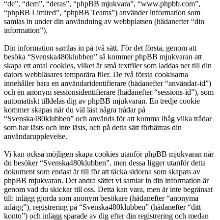
“de”, “dem”, “deras”, “phpBB mjukvara”, “www.phpbb.com”,
“phpBB Limited”, “phpBB Teams”) använder information som
samlas in under din användning av webbplatsen (hädanefter “din
information”).
Din information samlas in på två sätt. För det första, genom att
besöka “Svenska480klubben” så kommer phpBB mjukvaran att
skapa ett antal cookies, vilket är små textfiler som laddas ner till din
dators webbläsares temporära filer. De två första cookisarna
innehåller bara en användaridentifierare (hädanefter “användar-id”)
och en anonym sessionsidentifierare (hädanefter “sessions-id”), som
automatiskt tilldelas dig av phpBB mjukvaran. En tredje cookie
kommer skapas när du väl läst några trådar på
“Svenska480klubben” och används för att komma ihåg vilka trådar
som har lästs och inte lästs, och på detta sätt förbättras din
användarupplevelse.
Vi kan också möjligen skapa cookies utanför phpBB mjukvaran när
du besöker “Svenska480klubben”, men dessa ligger utanför detta
dokument som endast är till för att täcka sidorna som skapats av
phpBB mjukvaran. Det andra sättet vi samlar in din information är
genom vad du skickar till oss. Detta kan vara, men är inte begränsat
till: inlägg gjorda som anonym besökare (hädanefter “anonyma
inlägg”), registrering på “Svenska480klubben” (hädanefter “ditt
konto”) och inlägg sparade av dig efter din registrering och medan