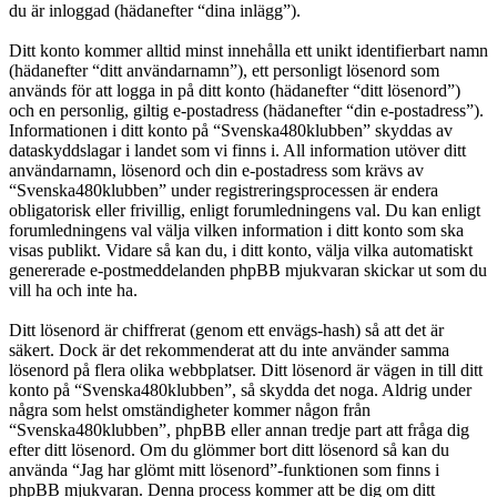
du är inloggad (hädanefter “dina inlägg”).
Ditt konto kommer alltid minst innehålla ett unikt identifierbart namn
(hädanefter “ditt användarnamn”), ett personligt lösenord som
används för att logga in på ditt konto (hädanefter “ditt lösenord”)
och en personlig, giltig e-postadress (hädanefter “din e-postadress”).
Informationen i ditt konto på “Svenska480klubben” skyddas av
dataskyddslagar i landet som vi finns i. All information utöver ditt
användarnamn, lösenord och din e-postadress som krävs av
“Svenska480klubben” under registreringsprocessen är endera
obligatorisk eller frivillig, enligt forumledningens val. Du kan enligt
forumledningens val välja vilken information i ditt konto som ska
visas publikt. Vidare så kan du, i ditt konto, välja vilka automatiskt
genererade e-postmeddelanden phpBB mjukvaran skickar ut som du
vill ha och inte ha.
Ditt lösenord är chiffrerat (genom ett envägs-hash) så att det är
säkert. Dock är det rekommenderat att du inte använder samma
lösenord på flera olika webbplatser. Ditt lösenord är vägen in till ditt
konto på “Svenska480klubben”, så skydda det noga. Aldrig under
några som helst omständigheter kommer någon från
“Svenska480klubben”, phpBB eller annan tredje part att fråga dig
efter ditt lösenord. Om du glömmer bort ditt lösenord så kan du
använda “Jag har glömt mitt lösenord”-funktionen som finns i
phpBB mjukvaran. Denna process kommer att be dig om ditt