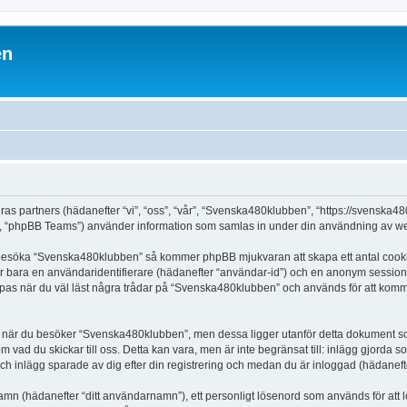
en
ras partners (hädanefter “vi”, “oss”, “vår”, “Svenska480klubben”, “https://svenska
 “phpBB Teams”) använder information som samlas in under din användning av web
t besöka “Svenska480klubben” så kommer phpBB mjukvaran att skapa ett antal cookies, 
er bara en användaridentifierare (hädanefter “användar-id”) och en anonym sessions
as när du väl läst några trådar på “Svenska480klubben” och används för att komma i
när du besöker “Svenska480klubben”, men dessa ligger utanför detta dokument som 
om vad du skickar till oss. Detta kan vara, men är inte begränsat till: inlägg gjor
ch inlägg sparade av dig efter din registrering och medan du är inloggad (hädanefte
 namn (hädanefter “ditt användarnamn”), ett personligt lösenord som används för att l