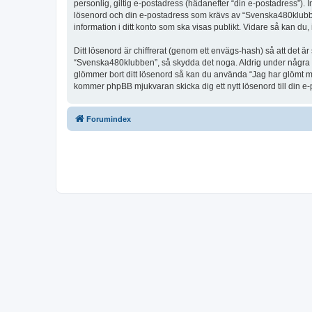
personlig, giltig e-postadress (hädanefter “din e-postadress”).
lösenord och din e-postadress som krävs av “Svenska480klubben” 
information i ditt konto som ska visas publikt. Vidare så kan du
Ditt lösenord är chiffrerat (genom ett envägs-hash) så att det ä
“Svenska480klubben”, så skydda det noga. Aldrig under några s
glömmer bort ditt lösenord så kan du använda “Jag har glömt 
kommer phpBB mjukvaran skicka dig ett nytt lösenord till din e
Forumindex