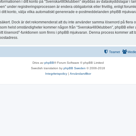
 Informationen i ditt konto på “Svenska480klubben” skyddas av dataskyddslagar i land
under registreringsprocessen är endera obligatorisk eller frivillig, enligt foruml
, i ditt konto, välja vilka automatiskt genererade e-postmeddelanden phpBB mjukvara
r säkert. Dock är det rekommenderat att du inte använder samma lösenord på flera olik
om helst omständigheter kommer någon från “Svenska480klubben”, phpBB eller annan
mitt lösenord”-funktionen som finns i phpBB mjukvaran. Denna process kommer att 
-postadress.
Teamet
Medl
Drivs av
phpBB
® Forum Software © phpBB Limited
Swedish translation by
phpBB Sweden
© 2006-2018
Integritetspolicy
|
Användarvillkor