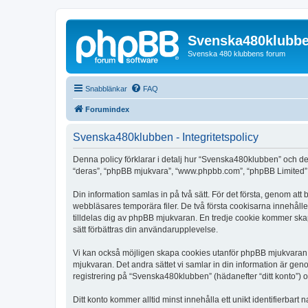
Svenska480klubb
Svenska 480 klubbens forum
Snabblänkar
FAQ
Forumindex
Svenska480klubben - Integritetspolicy
Denna policy förklarar i detalj hur “Svenska480klubben” och de
“deras”, “phpBB mjukvara”, “www.phpbb.com”, “phpBB Limited”,
Din information samlas in på två sätt. För det första, genom at
webbläsares temporära filer. De två första cookisarna innehåll
tilldelas dig av phpBB mjukvaran. En tredje cookie kommer skap
sätt förbättras din användarupplevelse.
Vi kan också möjligen skapa cookies utanför phpBB mjukvaran 
mjukvaran. Det andra sättet vi samlar in din information är gen
registrering på “Svenska480klubben” (hädanefter “ditt konto”) o
Ditt konto kommer alltid minst innehålla ett unikt identifierbart