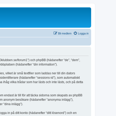
Bli medlem
Logga in
480klubben.se/forum1”) och phpBB (hädanefter “de”, “dem”,
bplatsen (hädanefter “din information”).
vilket är små textfiler som laddas ner till din dators
identifierare (hädanefter “sessions-id”), som automatiskt
håg vilka trådar som har lästs och inte lästs, och på detta
endast är till för att täcka sidorna som skapats av phpBB
da som anonym besökare (hädanefter “anonyma inlägg”),
r “dina inlägg”).
ogga in på ditt konto (hädanefter “ditt lösenord”) och en