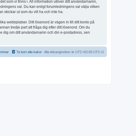
et som vi finns i. All information utöver ditt användarnamn,
edningens val. Du kan enligt forumledningens val välja vilken
n skickar ut som du vill ha och inte ha.
a webbplatser. Ditt lösenord är vägen in till ditt konto på
 tredje part att fråga dig efter ditt lösenord. Om du
be dig om ditt användarnamn och din e-postadress, sen
emmar
Ta bort alla kakor
Alla tidsangivelser är UTC+02:00 UTC+2