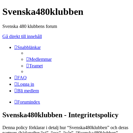
Svenska480klubben
Svenska 480 klubbens forum
Gå direkt till innehåll
Snabblänkar
Medlemmar
Teamet
FAQ
Logga in
Bli medlem
Forumindex
Svenska480klubben - Integritetspolicy
Denna policy förklarar i detalj hur “Svenska480klubben” och deras
partners (hädanefter “vi”, “oss”, “vår”, “Svenska480klubben”,