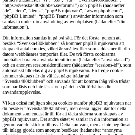
“https://svenska480klubben.se/forum1”) och phpBB (hädanefter
“de”, “dem”, “deras”, “phpBB mjukvara”, “www.phpbb.com”,
“phpBB Limited”, “phpBB Teams”) använder information som
samlas in under din användning av webbplatsen (hädanefter “din
information”).
Din information samlas in på två sätt. För det första, genom att
besöka “Svenska480klubben” så kommer phpBB mjukvaran att
skapa ett antal cookies, vilket är små textfiler som laddas ner till din
dators webbläsares temporära filer. De två första cookisarna
innehåller bara en användaridentifierare (hädanefter “användar-id”)
och en anonym sessionsidentifierare (hädanefter “sessions-id”), som
automatiskt tilldelas dig av phpBB mjukvaran. En tredje cookie
kommer skapas när du väl läst några trådar på
“Svenska480klubben” och används för att komma ihåg vilka trådar
som har lästs och inte lästs, och på detta sätt förbättras din
användarupplevelse.
Vi kan också möjligen skapa cookies utanför phpBB mjukvaran när
du besöker “Svenska480klubben”, men dessa ligger utanför detta
dokument som endast är till för att täcka sidorna som skapats av
phpBB mjukvaran. Det andra sättet vi samlar in din information är
genom vad du skickar till oss. Detta kan vara, men är inte begränsat
till: inlägg gjorda som anonym besökare (hädanefter “anonyma