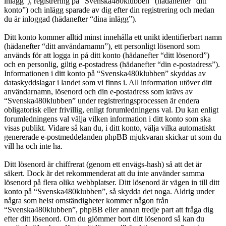
inlägg”), registrering på “Svenska480klubben” (hädanefter “ditt
konto”) och inlägg sparade av dig efter din registrering och medan
du är inloggad (hädanefter “dina inlägg”).
Ditt konto kommer alltid minst innehålla ett unikt identifierbart namn
(hädanefter “ditt användarnamn”), ett personligt lösenord som
används för att logga in på ditt konto (hädanefter “ditt lösenord”)
och en personlig, giltig e-postadress (hädanefter “din e-postadress”).
Informationen i ditt konto på “Svenska480klubben” skyddas av
dataskyddslagar i landet som vi finns i. All information utöver ditt
användarnamn, lösenord och din e-postadress som krävs av
“Svenska480klubben” under registreringsprocessen är endera
obligatorisk eller frivillig, enligt forumledningens val. Du kan enligt
forumledningens val välja vilken information i ditt konto som ska
visas publikt. Vidare så kan du, i ditt konto, välja vilka automatiskt
genererade e-postmeddelanden phpBB mjukvaran skickar ut som du
vill ha och inte ha.
Ditt lösenord är chiffrerat (genom ett envägs-hash) så att det är
säkert. Dock är det rekommenderat att du inte använder samma
lösenord på flera olika webbplatser. Ditt lösenord är vägen in till ditt
konto på “Svenska480klubben”, så skydda det noga. Aldrig under
några som helst omständigheter kommer någon från
“Svenska480klubben”, phpBB eller annan tredje part att fråga dig
efter ditt lösenord. Om du glömmer bort ditt lösenord så kan du