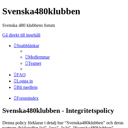
Svenska480klubben
Svenska 480 klubbens forum
Gå direkt till innehåll
Snabblänkar
Medlemmar
Teamet
FAQ
Logga in
Bli medlem
Forumindex
Svenska480klubben - Integritetspolicy
Denna policy förklarar i detalj hur “Svenska480klubben” och deras
partners (hädanefter “vi”, “oss”, “vår”, “Svenska480klubben”,