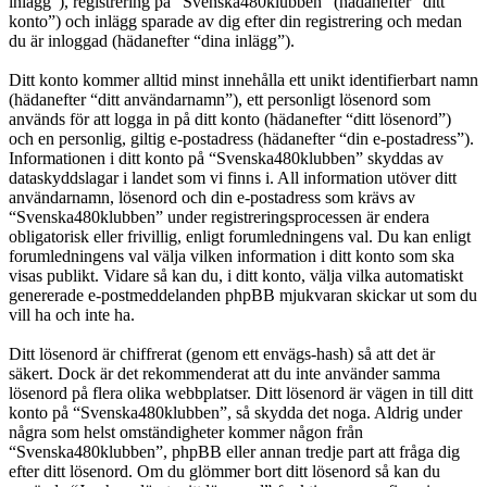
inlägg”), registrering på “Svenska480klubben” (hädanefter “ditt
konto”) och inlägg sparade av dig efter din registrering och medan
du är inloggad (hädanefter “dina inlägg”).
Ditt konto kommer alltid minst innehålla ett unikt identifierbart namn
(hädanefter “ditt användarnamn”), ett personligt lösenord som
används för att logga in på ditt konto (hädanefter “ditt lösenord”)
och en personlig, giltig e-postadress (hädanefter “din e-postadress”).
Informationen i ditt konto på “Svenska480klubben” skyddas av
dataskyddslagar i landet som vi finns i. All information utöver ditt
användarnamn, lösenord och din e-postadress som krävs av
“Svenska480klubben” under registreringsprocessen är endera
obligatorisk eller frivillig, enligt forumledningens val. Du kan enligt
forumledningens val välja vilken information i ditt konto som ska
visas publikt. Vidare så kan du, i ditt konto, välja vilka automatiskt
genererade e-postmeddelanden phpBB mjukvaran skickar ut som du
vill ha och inte ha.
Ditt lösenord är chiffrerat (genom ett envägs-hash) så att det är
säkert. Dock är det rekommenderat att du inte använder samma
lösenord på flera olika webbplatser. Ditt lösenord är vägen in till ditt
konto på “Svenska480klubben”, så skydda det noga. Aldrig under
några som helst omständigheter kommer någon från
“Svenska480klubben”, phpBB eller annan tredje part att fråga dig
efter ditt lösenord. Om du glömmer bort ditt lösenord så kan du