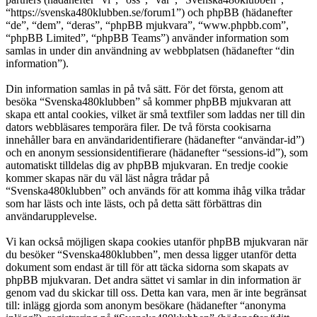
“https://svenska480klubben.se/forum1”) och phpBB (hädanefter
“de”, “dem”, “deras”, “phpBB mjukvara”, “www.phpbb.com”,
“phpBB Limited”, “phpBB Teams”) använder information som
samlas in under din användning av webbplatsen (hädanefter “din
information”).
Din information samlas in på två sätt. För det första, genom att
besöka “Svenska480klubben” så kommer phpBB mjukvaran att
skapa ett antal cookies, vilket är små textfiler som laddas ner till din
dators webbläsares temporära filer. De två första cookisarna
innehåller bara en användaridentifierare (hädanefter “användar-id”)
och en anonym sessionsidentifierare (hädanefter “sessions-id”), som
automatiskt tilldelas dig av phpBB mjukvaran. En tredje cookie
kommer skapas när du väl läst några trådar på
“Svenska480klubben” och används för att komma ihåg vilka trådar
som har lästs och inte lästs, och på detta sätt förbättras din
användarupplevelse.
Vi kan också möjligen skapa cookies utanför phpBB mjukvaran när
du besöker “Svenska480klubben”, men dessa ligger utanför detta
dokument som endast är till för att täcka sidorna som skapats av
phpBB mjukvaran. Det andra sättet vi samlar in din information är
genom vad du skickar till oss. Detta kan vara, men är inte begränsat
till: inlägg gjorda som anonym besökare (hädanefter “anonyma