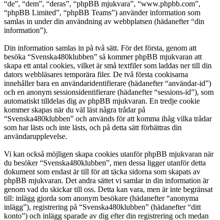
“de”, “dem”, “deras”, “phpBB mjukvara”, “www.phpbb.com”,
“phpBB Limited”, “phpBB Teams”) använder information som
samlas in under din användning av webbplatsen (hädanefter “din
information”).
Din information samlas in på två sätt. För det första, genom att
besöka “Svenska480klubben” så kommer phpBB mjukvaran att
skapa ett antal cookies, vilket är små textfiler som laddas ner till din
dators webbläsares temporära filer. De två första cookisarna
innehåller bara en användaridentifierare (hädanefter “användar-id”)
och en anonym sessionsidentifierare (hädanefter “sessions-id”), som
automatiskt tilldelas dig av phpBB mjukvaran. En tredje cookie
kommer skapas när du väl läst några trådar på
“Svenska480klubben” och används för att komma ihåg vilka trådar
som har lästs och inte lästs, och på detta sätt förbättras din
användarupplevelse.
Vi kan också möjligen skapa cookies utanför phpBB mjukvaran när
du besöker “Svenska480klubben”, men dessa ligger utanför detta
dokument som endast är till för att täcka sidorna som skapats av
phpBB mjukvaran. Det andra sättet vi samlar in din information är
genom vad du skickar till oss. Detta kan vara, men är inte begränsat
till: inlägg gjorda som anonym besökare (hädanefter “anonyma
inlägg”), registrering på “Svenska480klubben” (hädanefter “ditt
konto”) och inlägg sparade av dig efter din registrering och medan