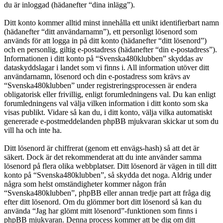
du är inloggad (hädanefter “dina inlägg”).
Ditt konto kommer alltid minst innehålla ett unikt identifierbart namn
(hädanefter “ditt användarnamn”), ett personligt lösenord som
används för att logga in på ditt konto (hädanefter “ditt lösenord”)
och en personlig, giltig e-postadress (hädanefter “din e-postadress”).
Informationen i ditt konto på “Svenska480klubben” skyddas av
dataskyddslagar i landet som vi finns i. All information utöver ditt
användarnamn, lösenord och din e-postadress som krävs av
“Svenska480klubben” under registreringsprocessen är endera
obligatorisk eller frivillig, enligt forumledningens val. Du kan enligt
forumledningens val välja vilken information i ditt konto som ska
visas publikt. Vidare så kan du, i ditt konto, välja vilka automatiskt
genererade e-postmeddelanden phpBB mjukvaran skickar ut som du
vill ha och inte ha.
Ditt lösenord är chiffrerat (genom ett envägs-hash) så att det är
säkert. Dock är det rekommenderat att du inte använder samma
lösenord på flera olika webbplatser. Ditt lösenord är vägen in till ditt
konto på “Svenska480klubben”, så skydda det noga. Aldrig under
några som helst omständigheter kommer någon från
“Svenska480klubben”, phpBB eller annan tredje part att fråga dig
efter ditt lösenord. Om du glömmer bort ditt lösenord så kan du
använda “Jag har glömt mitt lösenord”-funktionen som finns i
phpBB mjukvaran. Denna process kommer att be dig om ditt