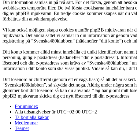
Din information samlas in på två sätt. För det första, genom att besö
webbläsares temporära filer. De två första cookisarna innehåller bara 
dig av phpBB mjukvaran. En tredje cookie kommer skapas när du väl lä
förbättras din användarupplevelse.
Vi kan också möjligen skapa cookies utanför phpBB mjukvaran när du
mjukvaran. Det andra sättet vi samlar in din information är genom vad
registrering på “Svenska480klubben” (hädanefter “ditt konto”) och inl
Ditt konto kommer alltid minst innehålla ett unikt identifierbart namn 
personlig, giltig e-postadress (hädanefter “din e-postadress”). Infor
lösenord och din e-postadress som krävs av “Svenska480klubben” under 
information i ditt konto som ska visas publikt. Vidare så kan du, i d
Ditt lösenord är chiffrerat (genom ett envägs-hash) så att det är säker
“Svenska480klubben”, så skydda det noga. Aldrig under några som hel
glömmer bort ditt lösenord så kan du använda “Jag har glömt mitt l
phpBB mjukvaran skicka dig ett nytt lösenord till din e-postadress.
Forumindex
Alla tidsangivelser är UTC+02:00 UTC+2
Ta bort alla kakor
Medlemmar
Teamet