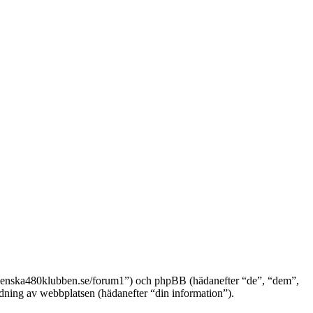
//svenska480klubben.se/forum1”) och phpBB (hädanefter “de”, “dem”,
ng av webbplatsen (hädanefter “din information”).