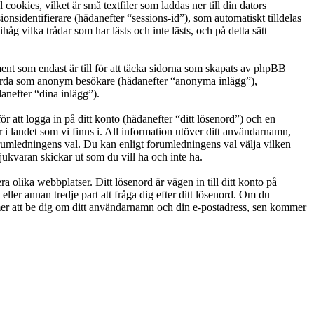
okies, vilket är små textfiler som laddas ner till din dators
nsidentifierare (hädanefter “sessions-id”), som automatiskt tilldelas
vilka trådar som har lästs och inte lästs, och på detta sätt
t som endast är till för att täcka sidorna som skapats av phpBB
g gjorda som anonym besökare (hädanefter “anonyma inlägg”),
anefter “dina inlägg”).
r att logga in på ditt konto (hädanefter “ditt lösenord”) och en
i landet som vi finns i. All information utöver ditt användarnamn,
orumledningens val. Du kan enligt forumledningens val välja vilken
ukvaran skickar ut som du vill ha och inte ha.
a olika webbplatser. Ditt lösenord är vägen in till ditt konto på
 annan tredje part att fråga dig efter ditt lösenord. Om du
r att be dig om ditt användarnamn och din e-postadress, sen kommer