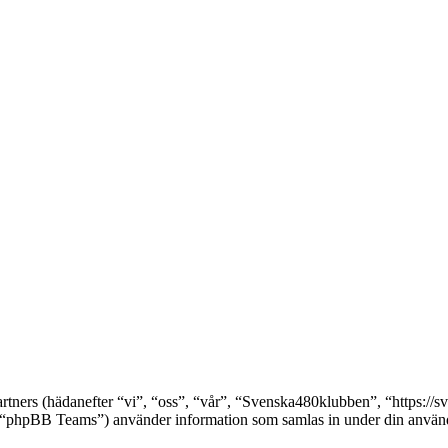
artners (hädanefter “vi”, “oss”, “vår”, “Svenska480klubben”, “https:
pBB Teams”) använder information som samlas in under din användni