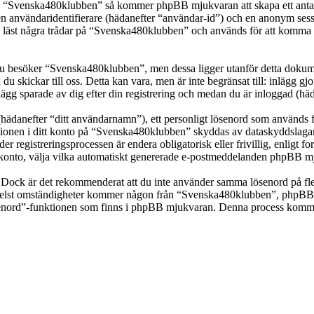
ka “Svenska480klubben” så kommer phpBB mjukvaran att skapa ett antal co
en användaridentifierare (hädanefter “användar-id”) och en anonym sessio
st några trådar på “Svenska480klubben” och används för att komma ihåg 
 besöker “Svenska480klubben”, men dessa ligger utanför detta dokumen
 du skickar till oss. Detta kan vara, men är inte begränsat till: inläg
ägg sparade av dig efter din registrering och medan du är inloggad (häd
(hädanefter “ditt användarnamn”), ett personligt lösenord som används fö
mationen i ditt konto på “Svenska480klubben” skyddas av dataskyddslagar 
registreringsprocessen är endera obligatorisk eller frivillig, enligt f
itt konto, välja vilka automatiskt genererade e-postmeddelanden phpBB mj
t. Dock är det rekommenderat att du inte använder samma lösenord på fler
st omständigheter kommer någon från “Svenska480klubben”, phpBB eller
ösenord”-funktionen som finns i phpBB mjukvaran. Denna process komme