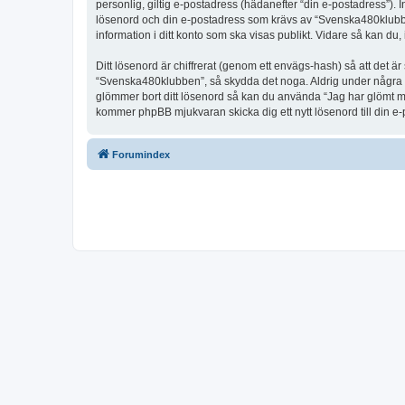
personlig, giltig e-postadress (hädanefter “din e-postadress”).
lösenord och din e-postadress som krävs av “Svenska480klubben” 
information i ditt konto som ska visas publikt. Vidare så kan du
Ditt lösenord är chiffrerat (genom ett envägs-hash) så att det ä
“Svenska480klubben”, så skydda det noga. Aldrig under några s
glömmer bort ditt lösenord så kan du använda “Jag har glömt 
kommer phpBB mjukvaran skicka dig ett nytt lösenord till din e
Forumindex