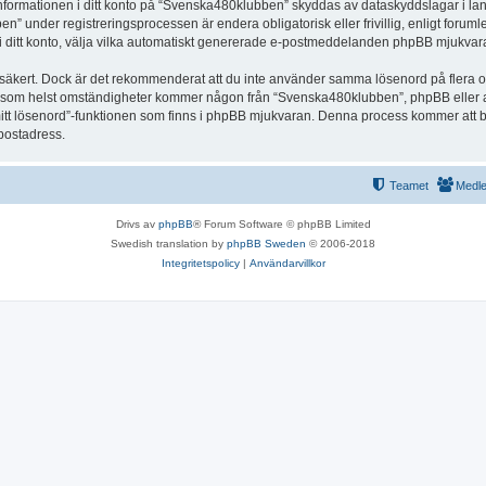
 Informationen i ditt konto på “Svenska480klubben” skyddas av dataskyddslagar i land
under registreringsprocessen är endera obligatorisk eller frivillig, enligt foruml
, i ditt konto, välja vilka automatiskt genererade e-postmeddelanden phpBB mjukvara
r säkert. Dock är det rekommenderat att du inte använder samma lösenord på flera olik
om helst omständigheter kommer någon från “Svenska480klubben”, phpBB eller annan
mitt lösenord”-funktionen som finns i phpBB mjukvaran. Denna process kommer att 
-postadress.
Teamet
Medl
Drivs av
phpBB
® Forum Software © phpBB Limited
Swedish translation by
phpBB Sweden
© 2006-2018
Integritetspolicy
|
Användarvillkor