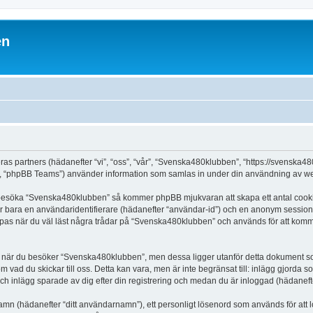
en
ras partners (hädanefter “vi”, “oss”, “vår”, “Svenska480klubben”, “https://svenska
 “phpBB Teams”) använder information som samlas in under din användning av web
t besöka “Svenska480klubben” så kommer phpBB mjukvaran att skapa ett antal cookies, 
er bara en användaridentifierare (hädanefter “användar-id”) och en anonym sessions
as när du väl läst några trådar på “Svenska480klubben” och används för att komma i
när du besöker “Svenska480klubben”, men dessa ligger utanför detta dokument som 
om vad du skickar till oss. Detta kan vara, men är inte begränsat till: inlägg gjor
ch inlägg sparade av dig efter din registrering och medan du är inloggad (hädanefte
 namn (hädanefter “ditt användarnamn”), ett personligt lösenord som används för att l