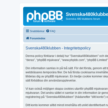
Svenska480klubb
Svenska 480 klubbens forum
Snabblänkar
FAQ
Forumindex
Svenska480klubben - Integritetspolicy
Denna policy förklarar i detalj hur “Svenska480klubben” och de
“deras”, “phpBB mjukvara”, “www.phpbb.com”, “phpBB Limited”,
Din information samlas in på två sätt. För det första, genom at
webbläsares temporära filer. De två första cookisarna innehåll
tilldelas dig av phpBB mjukvaran. En tredje cookie kommer skap
sätt förbättras din användarupplevelse.
Vi kan också möjligen skapa cookies utanför phpBB mjukvaran 
mjukvaran. Det andra sättet vi samlar in din information är gen
registrering på “Svenska480klubben” (hädanefter “ditt konto”) o
Ditt konto kommer alltid minst innehålla ett unikt identifierbart