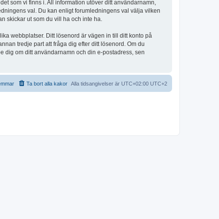
et som vi finns i. All information utöver ditt användarnamn,
edningens val. Du kan enligt forumledningens val välja vilken
n skickar ut som du vill ha och inte ha.
a webbplatser. Ditt lösenord är vägen in till ditt konto på
 tredje part att fråga dig efter ditt lösenord. Om du
be dig om ditt användarnamn och din e-postadress, sen
emmar
Ta bort alla kakor
Alla tidsangivelser är UTC+02:00 UTC+2