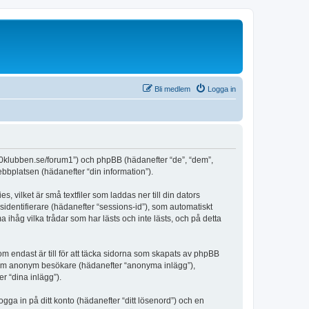
Bli medlem
Logga in
480klubben.se/forum1”) och phpBB (hädanefter “de”, “dem”,
bplatsen (hädanefter “din information”).
vilket är små textfiler som laddas ner till din dators
identifierare (hädanefter “sessions-id”), som automatiskt
håg vilka trådar som har lästs och inte lästs, och på detta
endast är till för att täcka sidorna som skapats av phpBB
da som anonym besökare (hädanefter “anonyma inlägg”),
r “dina inlägg”).
ogga in på ditt konto (hädanefter “ditt lösenord”) och en