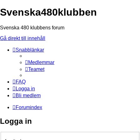
Svenska480klubben
Svenska 480 klubbens forum
Gå direkt till innehåll
Snabblänkar
Medlemmar
Teamet
FAQ
Logga in
Bli medlem
Forumindex
Logga in