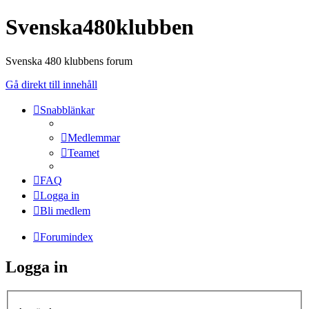
Svenska480klubben
Svenska 480 klubbens forum
Gå direkt till innehåll
Snabblänkar
Medlemmar
Teamet
FAQ
Logga in
Bli medlem
Forumindex
Logga in