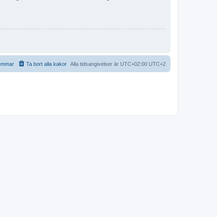
emmar
Ta bort alla kakor
Alla tidsangivelser är UTC+02:00 UTC+2