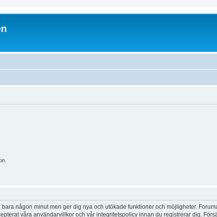
en
on.
tar bara någon minut men ger dig nya och utökade funktioner och möjligheter. Foruma
pterat våra användarvillkor och vår integritetspolicy innan du registrerar dig. Förs