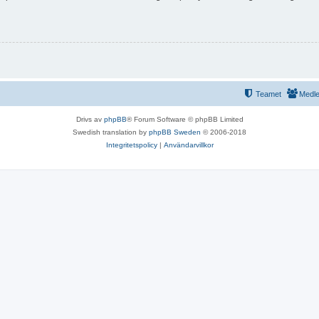
Teamet
Medl
Drivs av
phpBB
® Forum Software © phpBB Limited
Swedish translation by
phpBB Sweden
© 2006-2018
Integritetspolicy
|
Användarvillkor