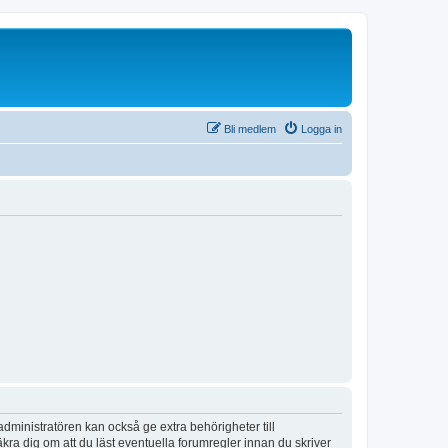
Bli medlem
Logga in
dministratören kan också ge extra behörigheter till
äkra dig om att du läst eventuella forumregler innan du skriver