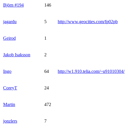
Björn #194
146
jagardu
5
http://www.geocities.com/fp02pb
Geirod
1
Jakob Isaksson
2
Ingo
64
http://w1.910.telia.com/~u91010304/
CoreyT
24
Martin
472
jonzlers
7