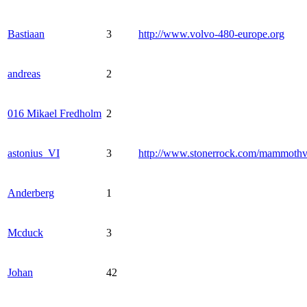
Bastiaan
3
http://www.volvo-480-europe.org
andreas
2
016 Mikael Fredholm
2
astonius_VI
3
http://www.stonerrock.com/mammoth
Anderberg
1
Mcduck
3
Johan
42