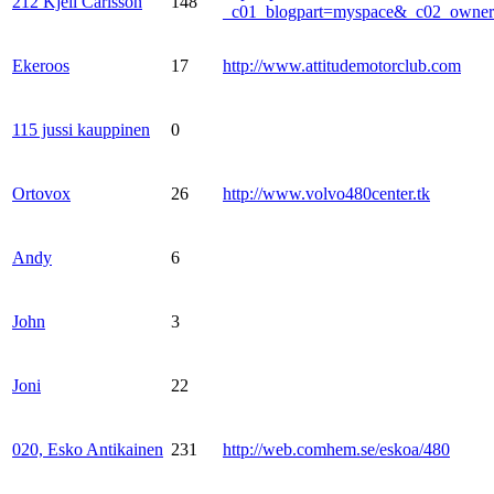
212 Kjell Carlsson
148
_c01_blogpart=myspace&_c02_own
Ekeroos
17
http://www.attitudemotorclub.com
115 jussi kauppinen
0
Ortovox
26
http://www.volvo480center.tk
Andy
6
John
3
Joni
22
020, Esko Antikainen
231
http://web.comhem.se/eskoa/480