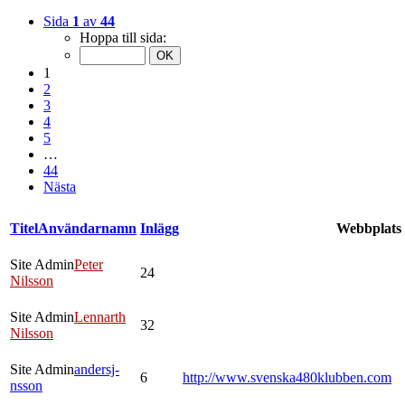
Sida
1
av
44
Hoppa till sida:
1
2
3
4
5
…
44
Nästa
Titel
Användarnamn
Inlägg
Webbplats
Site Admin
Peter
24
Nilsson
Site Admin
Lennarth
32
Nilsson
Site Admin
andersj-
6
http://www.svenska480klubben.com
nsson