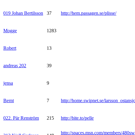
019 Johan Bertilsson
37
http://hem.passagen.se/plisse/
Mogge
1283
Robert
13
andreas 202
39
jensa
9
Bernt
7
http://home.swipnet.se/larsson_ostansj
022. Pär Renström
215
http://bite.to/pelle
http://spaces.msn.com/members/480sw