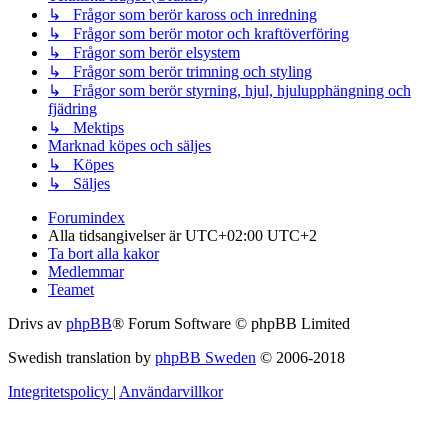
↳ Frågor som berör kaross och inredning
↳ Frågor som berör motor och kraftöverföring
↳ Frågor som berör elsystem
↳ Frågor som berör trimning och styling
↳ Frågor som berör styrning, hjul, hjulupphängning och
fjädring
↳ Mektips
Marknad köpes och säljes
↳ Köpes
↳ Säljes
Forumindex
Alla tidsangivelser är UTC+02:00 UTC+2
Ta bort alla kakor
Medlemmar
Teamet
Drivs av
phpBB
® Forum Software © phpBB Limited
Swedish translation by
phpBB Sweden
© 2006-2018
Integritetspolicy
|
Användarvillkor