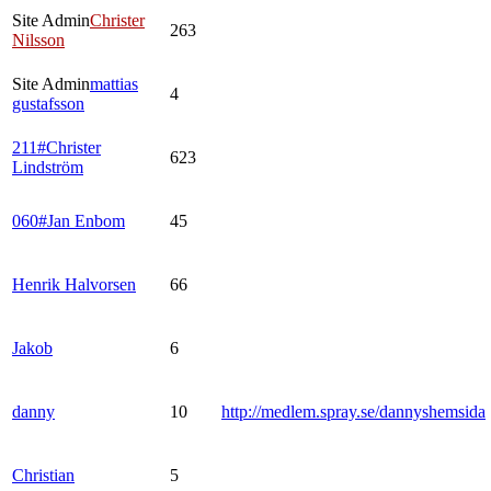
Site Admin
Christer
263
Nilsson
Site Admin
mattias
4
gustafsson
211#Christer
623
Lindström
060#Jan Enbom
45
Henrik Halvorsen
66
Jakob
6
danny
10
http://medlem.spray.se/dannyshemsida
Christian
5