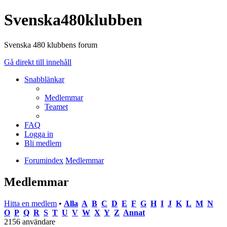
Svenska480klubben
Svenska 480 klubbens forum
Gå direkt till innehåll
Snabblänkar
Medlemmar
Teamet
FAQ
Logga in
Bli medlem
Forumindex
Medlemmar
Medlemmar
Hitta en medlem
•
Alla
A
B
C
D
E
F
G
H
I
J
K
L
M
N
O
P
Q
R
S
T
U
V
W
X
Y
Z
Annat
2156 användare