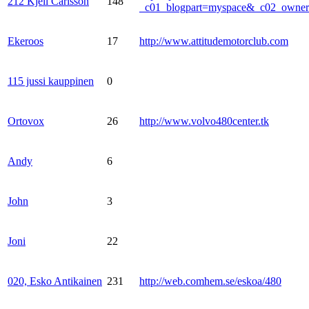
212 Kjell Carlsson
148
_c01_blogpart=myspace&_c02_own
Ekeroos
17
http://www.attitudemotorclub.com
115 jussi kauppinen
0
Ortovox
26
http://www.volvo480center.tk
Andy
6
John
3
Joni
22
020, Esko Antikainen
231
http://web.comhem.se/eskoa/480