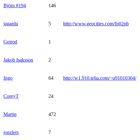
Björn #194
146
jagardu
5
http://www.geocities.com/fp02pb
Geirod
1
Jakob Isaksson
2
Ingo
64
http://w1.910.telia.com/~u91010304/
CoreyT
24
Martin
472
jonzlers
7