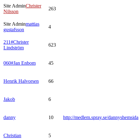
Site Admin
Christer
263
Nilsson
Site Admin
mattias
4
gustafsson
211#Christer
623
Lindström
060#Jan Enbom
45
Henrik Halvorsen
66
Jakob
6
danny
10
http://medlem.spray.se/dannyshemsida
Christian
5