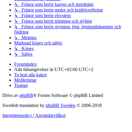
↳ Frågor som berör kaross och inredning
↳ Frågor som berör motor och kraftöverföring
↳ Frågor som berör elsystem
↳ Frågor som berör trimning och styling
↳ Frågor som berör styrning, hjul, hjulupphängning och
fjädring
↳ Mektips
Marknad köpes och säljes
↳ Köpes
↳ Säljes
Forumindex
Alla tidsangivelser är UTC+02:00 UTC+2
Ta bort alla kakor
Medlemmar
Teamet
Drivs av
phpBB
® Forum Software © phpBB Limited
Swedish translation by
phpBB Sweden
© 2006-2018
Integritetspolicy
|
Användarvillkor