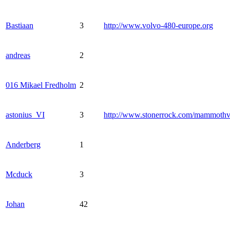
Bastiaan
3
http://www.volvo-480-europe.org
andreas
2
016 Mikael Fredholm
2
astonius_VI
3
http://www.stonerrock.com/mammoth
Anderberg
1
Mcduck
3
Johan
42