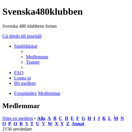
Svenska480klubben
Svenska 480 klubbens forum
Gå direkt till innehåll
Snabblänkar
Medlemmar
Teamet
FAQ
Logga in
Bli medlem
Forumindex
Medlemmar
Medlemmar
Hitta en medlem
•
Alla
A
B
C
D
E
F
G
H
I
J
K
L
M
N
O
P
Q
R
S
T
U
V
W
X
Y
Z
Annat
2156 användare