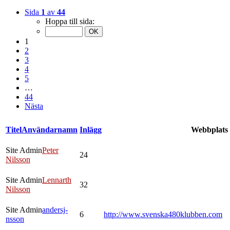
Sida
1
av
44
Hoppa till sida:
1
2
3
4
5
…
44
Nästa
Titel
Användarnamn
Inlägg
Webbplats
Site Admin
Peter
24
Nilsson
Site Admin
Lennarth
32
Nilsson
Site Admin
andersj-
6
http://www.svenska480klubben.com
nsson