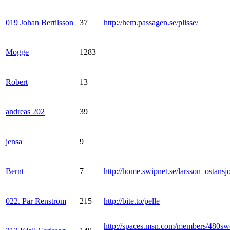
019 Johan Bertilsson
37
http://hem.passagen.se/plisse/
Mogge
1283
Robert
13
andreas 202
39
jensa
9
Bernt
7
http://home.swipnet.se/larsson_ostansj
022. Pär Renström
215
http://bite.to/pelle
http://spaces.msn.com/members/480sw