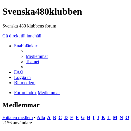
Svenska480klubben
Svenska 480 klubbens forum
Gå direkt till innehåll
Snabblänkar
Medlemmar
Teamet
FAQ
Logga in
Bli medlem
Forumindex
Medlemmar
Medlemmar
Hitta en medlem
•
Alla
A
B
C
D
E
F
G
H
I
J
K
L
M
N
O
2156 användare