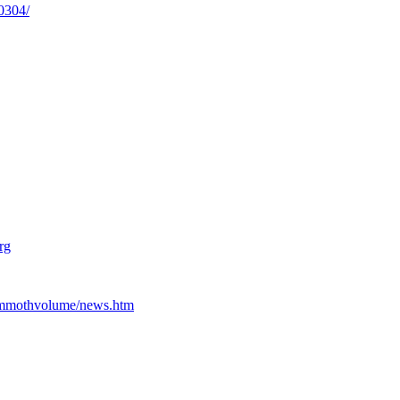
0304/
rg
ammothvolume/news.htm