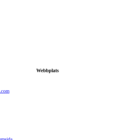
Webbplats
n.com
emsida