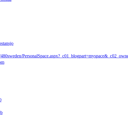
ostansjo
rs/480sweden/PersonalSpace.aspx?_c01_blogpart=myspace&_c02_ow
com
0
pb