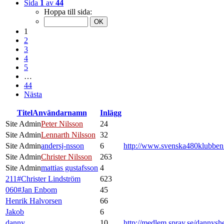
Sida
1
av
44
Hoppa till sida:
1
2
3
4
5
…
44
Nästa
Titel
Användarnamn
Inlägg
Site Admin
Peter Nilsson
24
Site Admin
Lennarth Nilsson
32
Site Admin
andersj-nsson
6
http://www.svenska480klubbe
Site Admin
Christer Nilsson
263
Site Admin
mattias gustafsson
4
211#Christer Lindström
623
060#Jan Enbom
45
Henrik Halvorsen
66
Jakob
6
danny
10
http://medlem.spray.se/dannysh