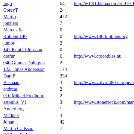
Ingo
64
http://w1.910.telia.com/~u9101
CoreyT
24
Martin
472
jonzlers
7
Marcus B
0
Robban 140
0
http://www.140-klubben.org
junior
2
147.Knut O Jönsson
0
drafur
6
http://www.crocodiles.nu
040 Gunnar Dahlqvist
2
122. Jonas Andersson
174
Dan.P
334
Bastiaan
3
http://www.volvo-480-europe.o
andreas
2
016 Mikael Fredholm
2
astonius_VI
3
http://www.stonerrock.com/m
Anderberg
1
Mcduck
3
Johan
42
Martin Carlsson
7