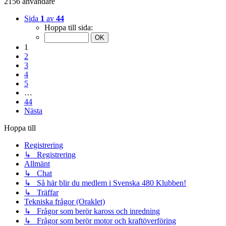
2156 användare
Sida
1
av
44
Hoppa till sida:
1
2
3
4
5
…
44
Nästa
Hoppa till
Registrering
↳ Registrering
Allmänt
↳ Chat
↳ Så här blir du medlem i Svenska 480 Klubben!
↳ Träffar
Tekniska frågor (Oraklet)
↳ Frågor som berör kaross och inredning
↳ Frågor som berör motor och kraftöverföring