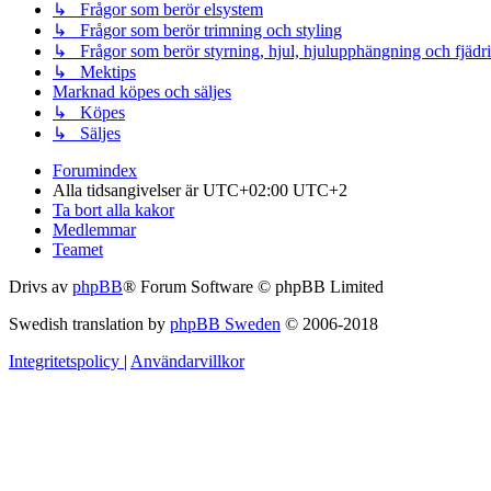
↳ Frågor som berör elsystem
↳ Frågor som berör trimning och styling
↳ Frågor som berör styrning, hjul, hjulupphängning och fjädr
↳ Mektips
Marknad köpes och säljes
↳ Köpes
↳ Säljes
Forumindex
Alla tidsangivelser är UTC+02:00 UTC+2
Ta bort alla kakor
Medlemmar
Teamet
Drivs av
phpBB
® Forum Software © phpBB Limited
Swedish translation by
phpBB Sweden
© 2006-2018
Integritetspolicy
|
Användarvillkor