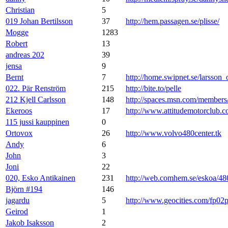
Christian
5
019 Johan Bertilsson
37
http://hem.passagen.se/plisse/
Mogge
1283
Robert
13
andreas 202
39
jensa
9
Bernt
7
http://home.swipnet.se/larsson_
022. Pär Renström
215
http://bite.to/pelle
212 Kjell Carlsson
148
http://spaces.msn.com/membe
Ekeroos
17
http://www.attitudemotorclub.
115 jussi kauppinen
0
Ortovox
26
http://www.volvo480center.tk
Andy
6
John
3
Joni
22
020, Esko Antikainen
231
http://web.comhem.se/eskoa/48
Björn #194
146
jagardu
5
http://www.geocities.com/fp02
Geirod
1
Jakob Isaksson
2