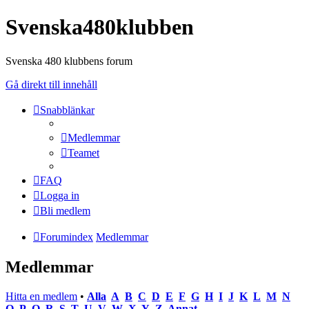
Svenska480klubben
Svenska 480 klubbens forum
Gå direkt till innehåll
Snabblänkar
Medlemmar
Teamet
FAQ
Logga in
Bli medlem
Forumindex
Medlemmar
Medlemmar
Hitta en medlem
•
Alla
A
B
C
D
E
F
G
H
I
J
K
L
M
N
O
P
Q
R
S
T
U
V
W
X
Y
Z
Annat