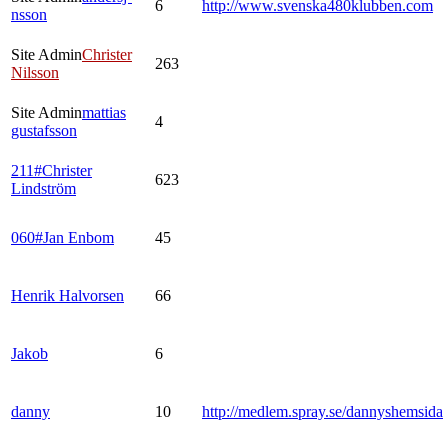
6
http://www.svenska480klubben.com
nsson
Site Admin
Christer
263
Nilsson
Site Admin
mattias
4
gustafsson
211#Christer
623
Lindström
060#Jan Enbom
45
Henrik Halvorsen
66
Jakob
6
danny
10
http://medlem.spray.se/dannyshemsida