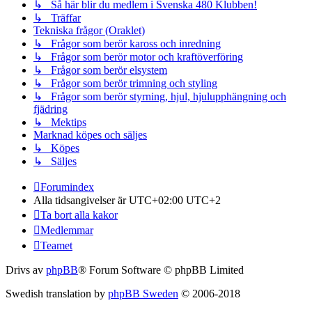
↳ Så här blir du medlem i Svenska 480 Klubben!
↳ Träffar
Tekniska frågor (Oraklet)
↳ Frågor som berör kaross och inredning
↳ Frågor som berör motor och kraftöverföring
↳ Frågor som berör elsystem
↳ Frågor som berör trimning och styling
↳ Frågor som berör styrning, hjul, hjulupphängning och
fjädring
↳ Mektips
Marknad köpes och säljes
↳ Köpes
↳ Säljes
Forumindex
Alla tidsangivelser är UTC+02:00 UTC+2
Ta bort alla kakor
Medlemmar
Teamet
Drivs av
phpBB
® Forum Software © phpBB Limited
Swedish translation by
phpBB Sweden
© 2006-2018