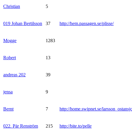
Christian
5
019 Johan Bertilsson
37
http://hem.passagen.se/plisse/
Mogge
1283
Robert
13
andreas 202
39
jensa
9
Bernt
7
http://home.swipnet.se/larsson_ostansj
022. Pär Renström
215
http://bite.to/pelle