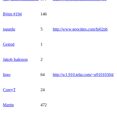
Björn #194
146
jagardu
5
http://www.geocities.com/fp02pb
Geirod
1
Jakob Isaksson
2
Ingo
64
http://w1.910.telia.com/~u91010304/
CoreyT
24
Martin
472