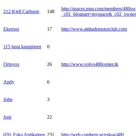
http://spaces.msn.com/members/480sw
212 Kjell Carlsson
148
_c01_blogpart=myspace&_c02_own
Ekeroos
17
http://www.attitudemotorclub.com
115 jussi kauppinen
0
Ortovox
26
http://www.volvo480center.tk
Andy
6
John
3
Joni
22
020, Esko Antikainen
231
http://web.comhem.se/eskoa/480