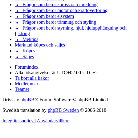
↳ Frågor som berör kaross och inredning
↳ Frågor som berör motor och kraftöverföring
↳ Frågor som berör elsystem
↳ Frågor som berör trimning och styling
↳ Frågor som berör styrning, hjul, hjulupphängning och
fjädring
↳ Mektips
Marknad köpes och säljes
↳ Köpes
↳ Säljes
Forumindex
Alla tidsangivelser är UTC+02:00 UTC+2
Ta bort alla kakor
Medlemmar
Teamet
Drivs av
phpBB
® Forum Software © phpBB Limited
Swedish translation by
phpBB Sweden
© 2006-2018
Integritetspolicy
|
Användarvillkor