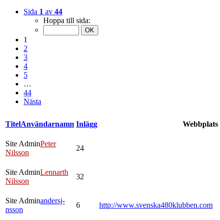
Sida
1
av
44
Hoppa till sida:
1
2
3
4
5
…
44
Nästa
Titel
Användarnamn
Inlägg
Webbplats
Site Admin
Peter
24
Nilsson
Site Admin
Lennarth
32
Nilsson
Site Admin
andersj-
6
http://www.svenska480klubben.com
nsson