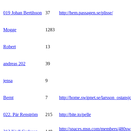
019 Johan Bertilsson
37
http://hem.passagen.se/plisse/
Mogge
1283
Robert
13
andreas 202
39
jensa
9
Bernt
7
http://home.swipnet.se/larsson_ostansj
022. Pär Renström
215
http://bite.to/pelle
http://spaces.msn.com/members/480sw