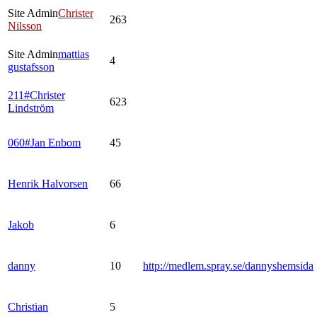
Site Admin
Christer
263
Nilsson
Site Admin
mattias
4
gustafsson
211#Christer
623
Lindström
060#Jan Enbom
45
Henrik Halvorsen
66
Jakob
6
danny
10
http://medlem.spray.se/dannyshemsida
Christian
5