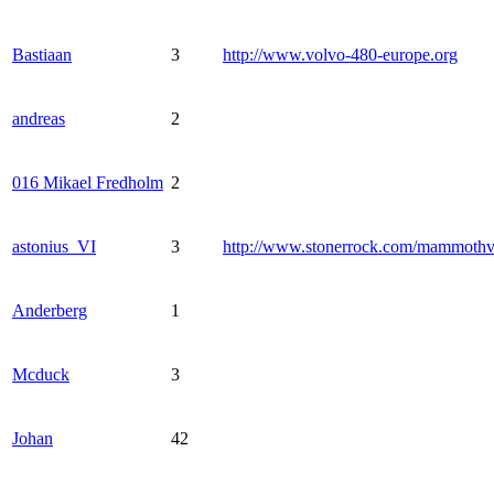
Bastiaan
3
http://www.volvo-480-europe.org
andreas
2
016 Mikael Fredholm
2
astonius_VI
3
http://www.stonerrock.com/mammoth
Anderberg
1
Mcduck
3
Johan
42