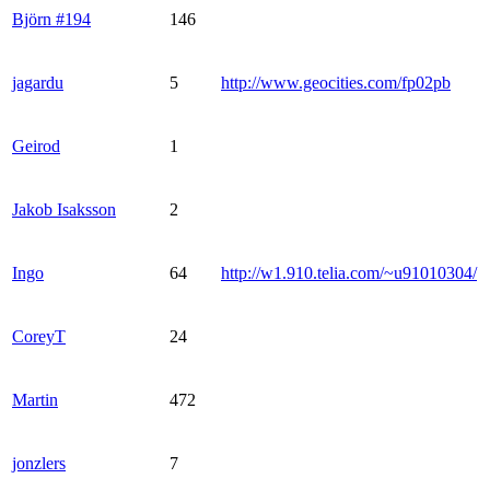
Björn #194
146
jagardu
5
http://www.geocities.com/fp02pb
Geirod
1
Jakob Isaksson
2
Ingo
64
http://w1.910.telia.com/~u91010304/
CoreyT
24
Martin
472
jonzlers
7