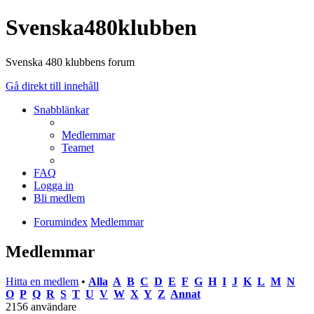
Svenska480klubben
Svenska 480 klubbens forum
Gå direkt till innehåll
Snabblänkar
Medlemmar
Teamet
FAQ
Logga in
Bli medlem
Forumindex
Medlemmar
Medlemmar
Hitta en medlem
•
Alla
A
B
C
D
E
F
G
H
I
J
K
L
M
N
O
P
Q
R
S
T
U
V
W
X
Y
Z
Annat
2156 användare