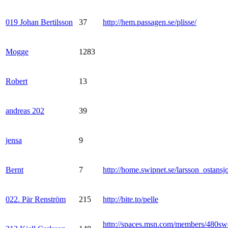
019 Johan Bertilsson
37
http://hem.passagen.se/plisse/
Mogge
1283
Robert
13
andreas 202
39
jensa
9
Bernt
7
http://home.swipnet.se/larsson_ostansj
022. Pär Renström
215
http://bite.to/pelle
http://spaces.msn.com/members/480sw