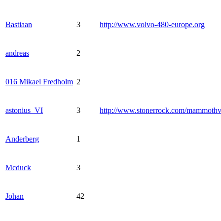
Bastiaan
3
http://www.volvo-480-europe.org
andreas
2
016 Mikael Fredholm
2
astonius_VI
3
http://www.stonerrock.com/mammoth
Anderberg
1
Mcduck
3
Johan
42