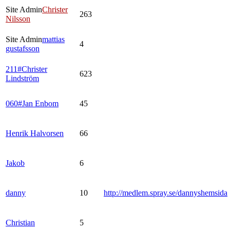
Site Admin
Christer
263
Nilsson
Site Admin
mattias
4
gustafsson
211#Christer
623
Lindström
060#Jan Enbom
45
Henrik Halvorsen
66
Jakob
6
danny
10
http://medlem.spray.se/dannyshemsida
Christian
5