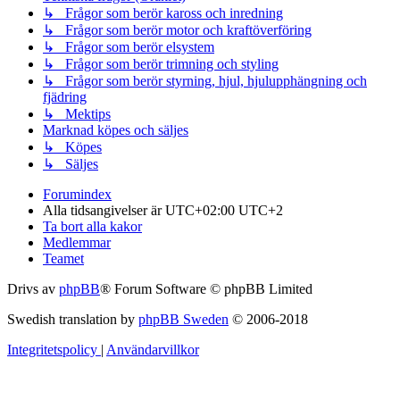
↳ Frågor som berör kaross och inredning
↳ Frågor som berör motor och kraftöverföring
↳ Frågor som berör elsystem
↳ Frågor som berör trimning och styling
↳ Frågor som berör styrning, hjul, hjulupphängning och
fjädring
↳ Mektips
Marknad köpes och säljes
↳ Köpes
↳ Säljes
Forumindex
Alla tidsangivelser är UTC+02:00 UTC+2
Ta bort alla kakor
Medlemmar
Teamet
Drivs av
phpBB
® Forum Software © phpBB Limited
Swedish translation by
phpBB Sweden
© 2006-2018
Integritetspolicy
|
Användarvillkor