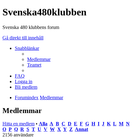
Svenska480klubben
Svenska 480 klubbens forum
Gå direkt till innehåll
Snabblänkar
Medlemmar
Teamet
FAQ
Logga in
Bli medlem
Forumindex
Medlemmar
Medlemmar
Hitta en medlem
•
Alla
A
B
C
D
E
F
G
H
I
J
K
L
M
N
O
P
Q
R
S
T
U
V
W
X
Y
Z
Annat
2156 användare