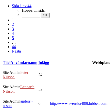
Sida
1
av
44
Hoppa till sida:
1
2
3
4
5
…
44
Nästa
Titel
Användarnamn
Inlägg
Webbplats
Site Admin
Peter
24
Nilsson
Site Admin
Lennarth
32
Nilsson
Site Admin
andersj-
6
http://www.svenska480klubben.com
nsson