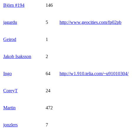
Björn #194
146
jagardu
5
http://www.geocities.com/fp02pb
Geirod
1
Jakob Isaksson
2
Ingo
64
http://w1.910.telia.com/~u91010304/
CoreyT
24
Martin
472
jonzlers
7