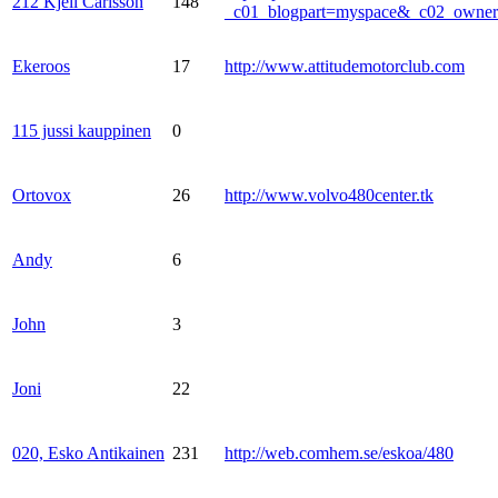
212 Kjell Carlsson
148
_c01_blogpart=myspace&_c02_own
Ekeroos
17
http://www.attitudemotorclub.com
115 jussi kauppinen
0
Ortovox
26
http://www.volvo480center.tk
Andy
6
John
3
Joni
22
020, Esko Antikainen
231
http://web.comhem.se/eskoa/480