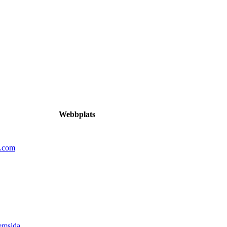
Webbplats
n.com
emsida