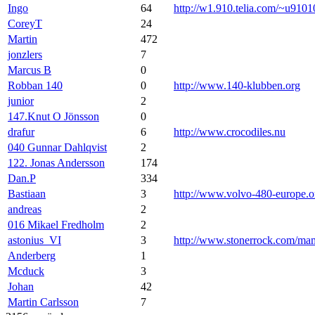
Ingo
64
http://w1.910.telia.com/~u9101
CoreyT
24
Martin
472
jonzlers
7
Marcus B
0
Robban 140
0
http://www.140-klubben.org
junior
2
147.Knut O Jönsson
0
drafur
6
http://www.crocodiles.nu
040 Gunnar Dahlqvist
2
122. Jonas Andersson
174
Dan.P
334
Bastiaan
3
http://www.volvo-480-europe.o
andreas
2
016 Mikael Fredholm
2
astonius_VI
3
http://www.stonerrock.com/m
Anderberg
1
Mcduck
3
Johan
42
Martin Carlsson
7