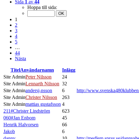
Sida
1
av
44
Hoppa till sida:
1
2
3
4
5
…
44
Nästa
Titel
Användarnamn
Inlägg
Site Admin
Peter Nilsson
24
Site Admin
Lennarth Nilsson
32
Site Admin
andersj-nsson
6
http://www.svenska480klubbe
Site Admin
Christer Nilsson
263
Site Admin
mattias gustafsson
4
211#Christer Lindström
623
060#Jan Enbom
45
Henrik Halvorsen
66
Jakob
6
danny
10
http://medlem.spray.se/dannysh