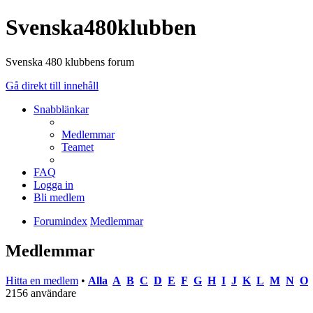
Svenska480klubben
Svenska 480 klubbens forum
Gå direkt till innehåll
Snabblänkar
Medlemmar
Teamet
FAQ
Logga in
Bli medlem
Forumindex
Medlemmar
Medlemmar
Hitta en medlem
•
Alla
A
B
C
D
E
F
G
H
I
J
K
L
M
N
O
2156 användare