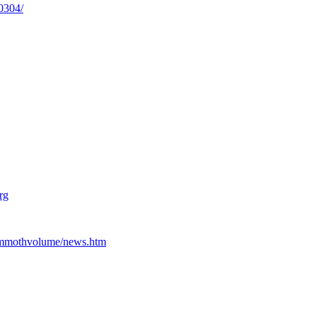
0304/
rg
ammothvolume/news.htm