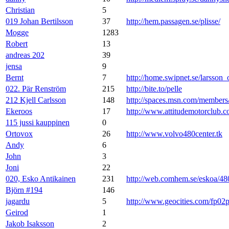
Christian
5
019 Johan Bertilsson
37
http://hem.passagen.se/plisse/
Mogge
1283
Robert
13
andreas 202
39
jensa
9
Bernt
7
http://home.swipnet.se/larsson_
022. Pär Renström
215
http://bite.to/pelle
212 Kjell Carlsson
148
http://spaces.msn.com/membe
Ekeroos
17
http://www.attitudemotorclub.
115 jussi kauppinen
0
Ortovox
26
http://www.volvo480center.tk
Andy
6
John
3
Joni
22
020, Esko Antikainen
231
http://web.comhem.se/eskoa/48
Björn #194
146
jagardu
5
http://www.geocities.com/fp02
Geirod
1
Jakob Isaksson
2