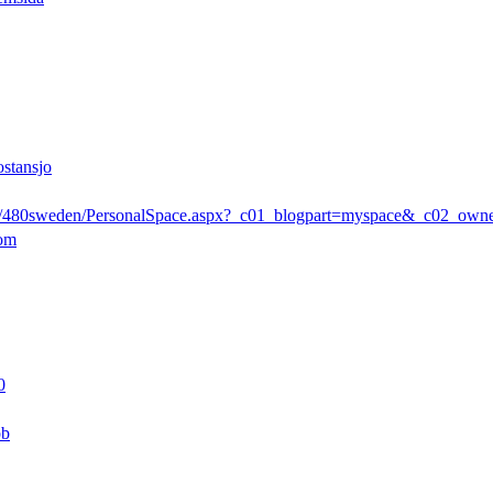
ostansjo
rs/480sweden/PersonalSpace.aspx?_c01_blogpart=myspace&_c02_ow
com
0
pb