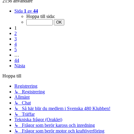
2156 användare
Sida
1
av
44
Hoppa till sida:
1
2
3
4
5
…
44
Nästa
Hoppa till
Registrering
↳ Registrering
Allmänt
↳ Chat
↳ Så här blir du medlem i Svenska 480 Klubben!
↳ Träffar
Tekniska frågor (Oraklet)
↳ Frågor som berör kaross och inredning
↳ Frågor som berör motor och kraftöverföring